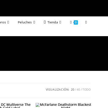
Alternar
bros
Peluches
Tienda
0
búsqueda
de
la
web
VISUALIZACIÓN:
20
40
TODO