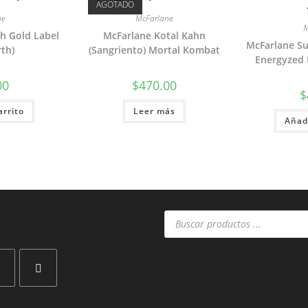
AGOTADO
ne
McFarlane
M
sh Gold Label
McFarlane Kotal Kahn
McFarlane S
rth)
(Sangriento) Mortal Kombat
Energyzed
00
$
470.00
$
arrito
Leer más
Añadi
Búsqueda
de
productos
Se