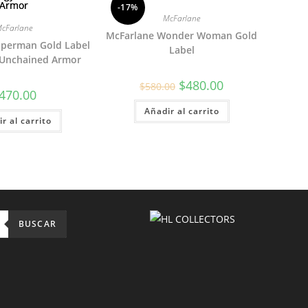
-17%
McFarlane
cFarlane
McFarlane Wonder Woman Gold
uperman Gold Label
Label
 Unchained Armor
El
El
$
480.00
$
580.00
precio
precio
470.00
original
actual
Añadir al carrito
era:
es:
r al carrito
$580.00.
$480.00.
BUSCAR