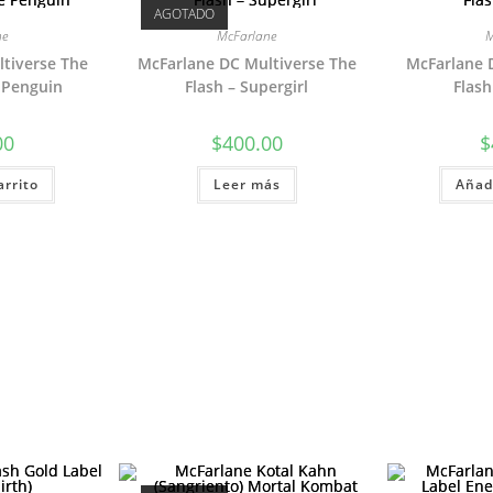
AGOTADO
ne
McFarlane
M
tiverse The
McFarlane DC Multiverse The
McFarlane 
 Penguin
Flash – Supergirl
Flash
00
$
400.00
$
arrito
Leer más
Añadi