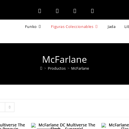
Funko
Figuras Coleccionables
Jada
Li
McFarlane
>
Productos
>
McFarlane