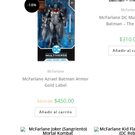
-18%
McFarla
McFarlane DC Mul
Batman – The
$
310.
Añadir al c
McFarlane
McFarlane Azrael Batman Armor
Gold Label
El
El
$
450.00
$
550.00
precio
precio
original
actual
Añadir al carrito
era:
es:
$550.00.
$450.00.