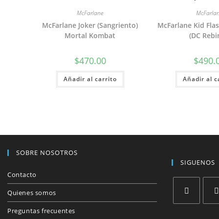
McFarlane
McFarla
McFarlane Joker (Sangriento)
McFarlane Kid Fla
Mortal Kombat
(DC Rebi
$
470.00
$
490.
Añadir al carrito
Añadir al c
SOBRE NOSOTROS
SIGUENOS
Contacto
Quienes somos
Se
Se
Preguntas frecuentes