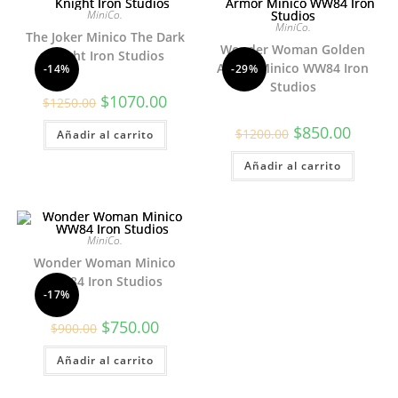
MiniCo.
MiniCo.
The Joker Minico The Dark
Wonder Woman Golden
Knight Iron Studios
Armor Minico WW84 Iron
-14%
-29%
Studios
El
El
$
1070.00
$
1250.00
precio
precio
original
actual
El
El
$
850.00
$
1200.00
Añadir al carrito
era:
es:
precio
precio
$1250.00.
$1070.00.
original
actual
Añadir al carrito
era:
es:
$1200.00.
$850.00
MiniCo.
Wonder Woman Minico
WW84 Iron Studios
-17%
El
El
$
750.00
$
900.00
precio
precio
original
actual
Añadir al carrito
era:
es:
$900.00.
$750.00.