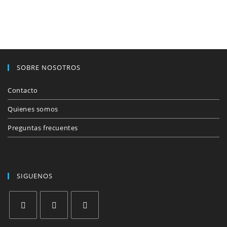
SOBRE NOSOTROS
Contacto
Quienes somos
Preguntas frecuentes
SIGUENOS
Se
Se
Se