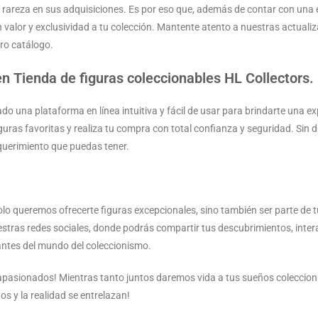
y rareza en sus adquisiciones. Es por eso que, además de contar con una
n valor y exclusividad a tu colección. Mantente atento a nuestras actua
ro catálogo.
n Tienda de figuras coleccionables HL Collectors.
o una plataforma en línea intuitiva y fácil de usar para brindarte una ex
uras favoritas y realiza tu compra con total confianza y seguridad. Sin d
equerimiento que puedas tener.
olo queremos ofrecerte figuras excepcionales, sino también ser parte de t
tras redes sociales, donde podrás compartir tus descubrimientos, inter
ntes del mundo del coleccionismo.
 apasionados! Mientras tanto juntos daremos vida a tus sueños coleccion
os y la realidad se entrelazan!