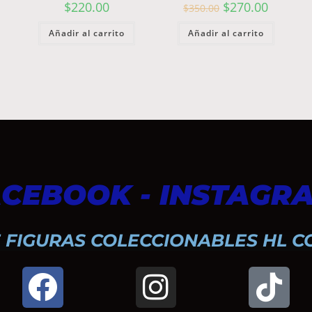
$
220.00
$
270.00
$
350.00
Añadir al carrito
Añadir al carrito
CEBOOK - INSTAGRA
 FIGURAS COLECCIONABLES HL C