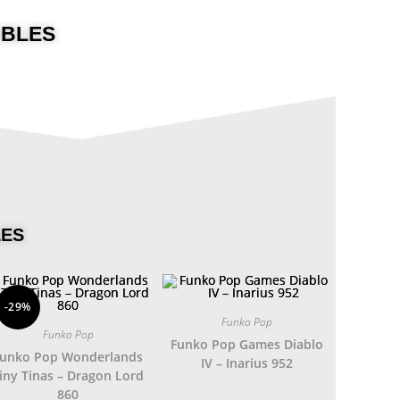
Ver coleccion.
ABLES
Jada Toys
LES
-29%
Funko Pop
Funko Pop
Funko Pop Games Diablo
unko Pop Wonderlands
IV – Inarius 952
iny Tinas – Dragon Lord
860