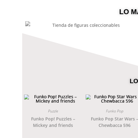
LO M
Ver colección.
FUNKO POP
LO
Puzzle
Funko Pop
Funko Pop! Puzzles –
Funko Pop Star Wars 
Mickey and friends
Chewbacca 596