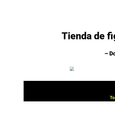
Tienda de f
– Do
To