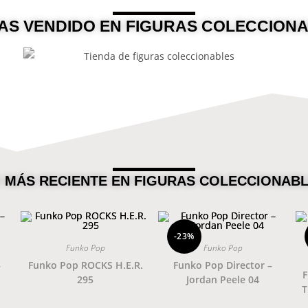
AS VENDIDO EN FIGURAS COLECCION
Ver coleccion.
BANPRESTO
 MÁS RECIENTE EN FIGURAS COLECCIONAB
-23%
Funko Pop
Funko Pop
–
Funko Pop ROCKS H.E.R.
Funko Pop Director –
F
295
Jordan Peele 04
T