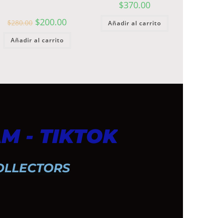
$
370.00
$
200.00
$
280.00
Añadir al carrito
Añadir al carrito
M - TIKTOK
OLLECTORS