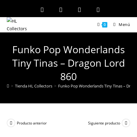
Ir
al
contenido
Menú
0
Funko Pop Wonderlands
Tiny Tinas – Dragon Lord
860
>
Tienda HL Collectors
>
Funko Pop Wonderlands Tiny Tinas – Drag
Producto anterior
Siguiente producto