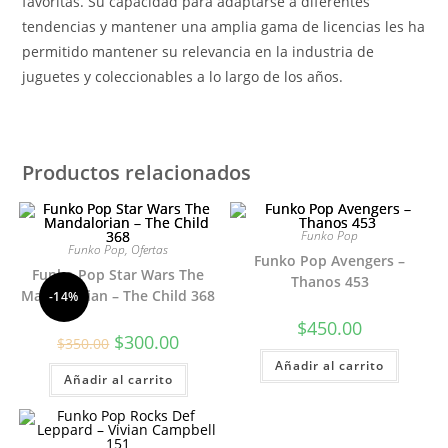
favoritas. Su capacidad para adaptarse a diferentes
tendencias y mantener una amplia gama de licencias les ha
permitido mantener su relevancia en la industria de
juguetes y coleccionables a lo largo de los años.
Productos relacionados
Funko Pop
Funko Pop
,
Ofertas
Funko Pop Avengers –
Funko Pop Star Wars The
Thanos 453
Mandalorian – The Child 368
-14%
$
450.00
El
El
$
300.00
$
350.00
precio
precio
original
actual
Añadir al carrito
Añadir al carrito
era:
es:
$350.00.
$300.00.