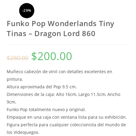
-29%
Funko Pop Wonderlands Tiny
Tinas – Dragon Lord 860
$
200.00
El
El
$
280.00
precio
precio
original
actual
era:
es:
$280.00.
$200.00.
Muñeco cabezón de vinil con detalles excelentes en
pintura.
Altura aproximada del Pop 9.5 cm.
Dimensiones de la caja: Alto 16cm, Largo 11.5cm, Ancho
9cm.
Funko Pop totalmente nuevo y original.
Empaque en una caja con ventana lista para su exhibición.
Figura perfecta para cualquier coleccionista del mundo de
los Videojuegos.