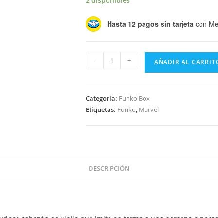
2 disponibles
Hasta 12 pagos sin tarjeta
con Me
Funko
-
+
AÑADIR AL CARRIT
Mystery
Box
MARVEL
Categoría:
Funko Box
Venom
Etiquetas:
Funko
,
Marvel
4
Fantasticos
cantidad
DESCRIPCIÓN