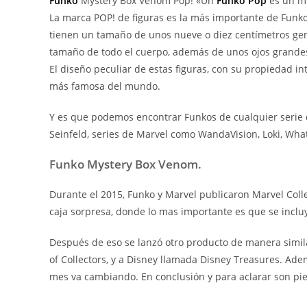
Funko
Mystery Box Venom Pop! «Un
Funko Pop
es un mu
La marca POP! de figuras es la más importante de Funko y
tienen un tamaño de unos nueve o diez centímetros gen
tamaño de todo el cuerpo, además de unos ojos grandes
El diseño peculiar de estas figuras, con su propiedad i
más famosa del mundo.
Y es que podemos encontrar Funkos de cualquier serie 
Seinfeld, series de Marvel como WandaVision, Loki, Wha
Funko Mystery Box Venom.
Durante el 2015, Funko y Marvel publicaron Marvel Coll
caja sorpresa, donde lo mas importante es que se inclu
Después de eso se lanzó otro producto de manera simil
of Collectors, y a Disney llamada Disney Treasures. Ad
mes va cambiando. En conclusión y para aclarar son pi