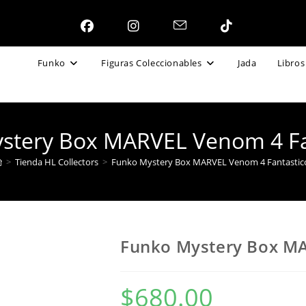
Funko
Figuras Coleccionables
Jada
Libros
stery Box MARVEL Venom 4 Fa
>
Tienda HL Collectors
>
Funko Mystery Box MARVEL Venom 4 Fantastic
Funko Mystery Box MA
$
680.00