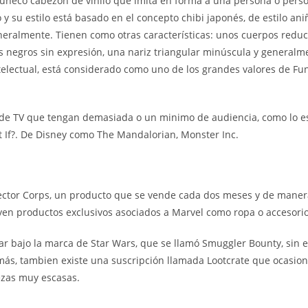
ñeco cabezón de vinilo que imita en forma a una persona o perso
 su estilo está basado en el concepto chibi japonés, de estilo aniñ
eralmente. Tienen como otras características: unos cuerpos reduc
 negros sin expresión, una nariz triangular minúscula y generalm
ntelectual, está considerado como uno de los grandes valores de Fu
de TV que tengan demasiada o un minimo de audiencia, como lo es
t If?. De Disney como The Mandalorian, Monster Inc.
ector Corps, un producto que se vende cada dos meses y de manera
yen productos exclusivos asociados a Marvel como ropa o accesorio
ar bajo la marca de Star Wars, que se llamó Smuggler Bounty, sin
emás, tambien existe una suscripción llamada Lootcrate que ocasio
ezas muy escasas.