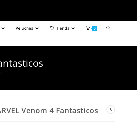
Alternar
Peluches
Tienda
0
búsqueda
de
ntasticos
la
os
web
RVEL Venom 4 Fantasticos