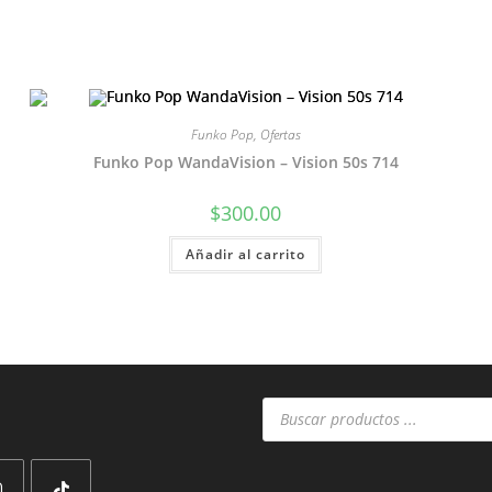
Funko Pop
,
Ofertas
Funko Pop WandaVision – Vision 50s 714
$
300.00
Añadir al carrito
Búsqueda
de
productos