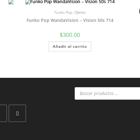
Funko Pop
,
Ofertas
Funko Pop WandaVision – Vision 50s 714
$
300.00
Añadir al carrito
Búsqueda
de
productos
Se
abre