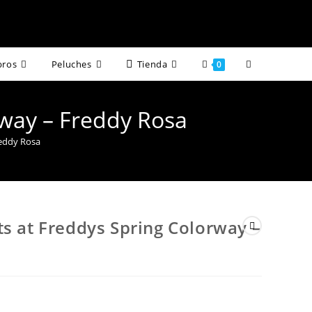
Alternar
bros
Peluches
Tienda
0
búsqueda
rway – Freddy Rosa
de
reddy Rosa
la
web
ts at Freddys Spring Colorway –