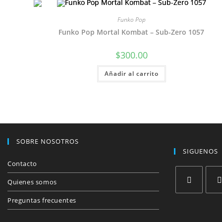
Funko Pop
Funko Pop Mortal Kombat – Sub-Zero 1057
$
300.00
Añadir al carrito
SOBRE NOSOTROS
SIGUENOS
Contacto
Quienes somos
Se
Se
Preguntas frecuentes
abre
abre