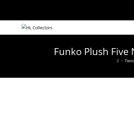
Ir
al
contenido
Funko Plush Five 
>
Tiend