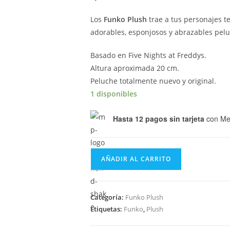
Los
Funko Plush
trae a tus personajes te
adorables, esponjosos y abrazables pel
Basado en Five Nights at Freddys.
Altura aproximada 20 cm.
Peluche totalmente nuevo y original.
1 disponibles
Hasta 12 pagos sin tarjeta
con Me
Funko
AÑADIR AL CARRITO
Plush
Five
Nights
Categoría:
Funko Plush
at
Etiquetas:
Funko
,
Plush
Freddys