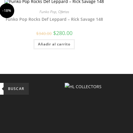
-18%
Funko Pop
,
Ofertas
Funko Pop Rocks Def Leppard – Rick Savage 148
El
El
$
280.00
$
340.00
precio
precio
original
actual
Añadir al carrito
era:
es:
$340.00.
$280.00.
BUSCAR