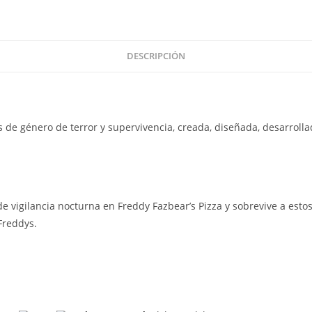
Spring
Colorway
-
Freddy
DESCRIPCIÓN
Rosa
cantidad
 de género de terror y supervivencia, creada, diseñada, desarrolla
de vigilancia nocturna en Freddy Fazbear’s Pizza y sobrevive a estos
Freddys.