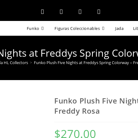
Funko
Figuras Coleccionables
Jada
Li
Nights at Freddys Spring Colo
a HL Collectors
>
Funko Plush Five Nights at Freddys Spring Colorway – F
Funko Plush Five Nigh
Freddy Rosa
$
270.00