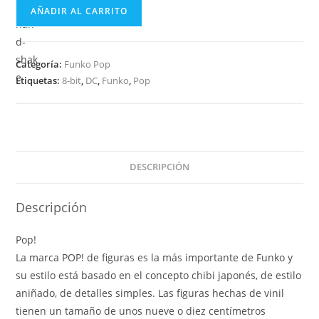
Funko
AÑADIR AL CARRITO
Pop
8-
bit
Categoría:
Funko Pop
DC
Etiquetas:
8-bit
,
DC
,
Funko
,
Pop
Super
Heroes
-
Batgirl
02
DESCRIPCIÓN
cantidad
Descripción
Pop!
La marca POP! de figuras es la más importante de Funko y
su estilo está basado en el concepto chibi japonés, de estilo
aniñado, de detalles simples. Las figuras hechas de vinil
tienen un tamaño de unos nueve o diez centímetros