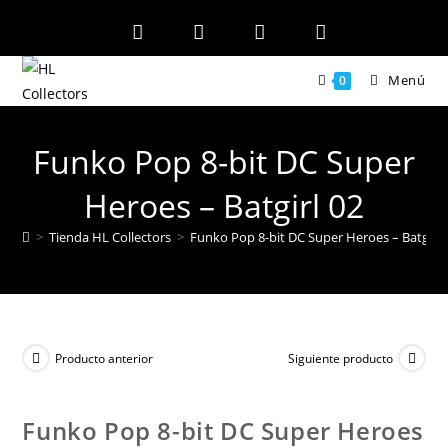
Ir
al
contenido
Menú
0
Funko Pop 8-bit DC Super
Heroes – Batgirl 02
>
Tienda HL Collectors
>
Funko Pop 8-bit DC Super Heroes – Batgirl 
Producto anterior
Siguiente producto
Funko Pop 8-bit DC Super Heroes