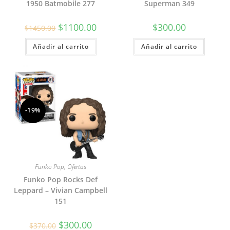
1950 Batmobile 277
Superman 349
El
El
$
1100.00
$
300.00
$
1450.00
precio
precio
original
actual
Añadir al carrito
era:
es:
Añadir al carrito
$1450.00.
$1100.00.
-19%
Funko Pop
,
Ofertas
Funko Pop Rocks Def
Leppard – Vivian Campbell
151
El
El
$
300.00
$
370.00