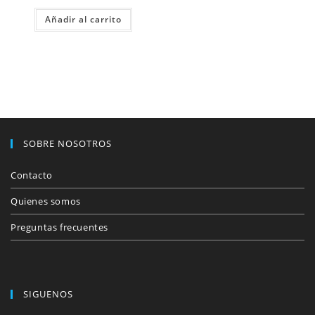
precio
precio
original
actual
Añadir al carrito
era:
es:
$370.00.
$300.00.
SOBRE NOSOTROS
Contacto
Quienes somos
Preguntas frecuentes
SIGUENOS