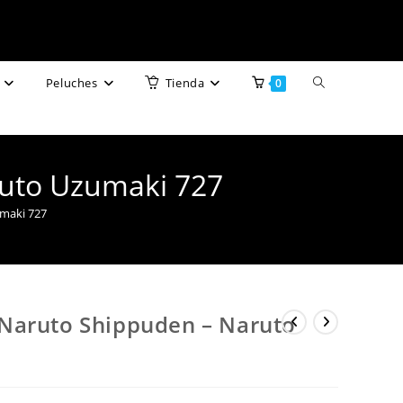
Alternar
Peluches
Tienda
0
búsqueda
de
uto Uzumaki 727
la
maki 727
web
Naruto Shippuden – Naruto