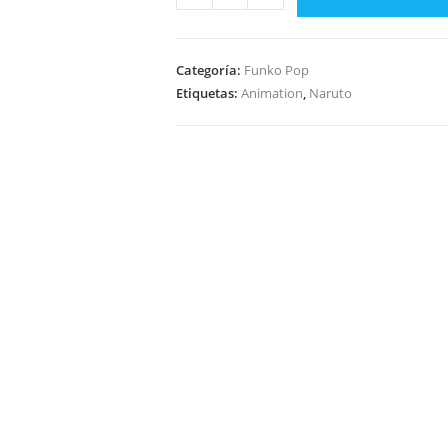
Pop
Animation
Naruto
Categoría:
Funko Pop
Shippuden
Etiquetas:
Animation
,
Naruto
-
Naruto
Uzumaki
727
cantidad