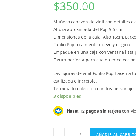
$
350.00
Muñeco cabezón de vinil con detalles ex
Altura aproximada del Pop 9.5 cm.
Dimensiones de la caja: Alto 16cm, Larg
Funko Pop totalmente nuevo y original.
Empaque en una caja con ventana lista p
Figura perfecta para cualquier coleccio
Las figuras de vinil Funko Pop hacen a 
estilizada e increíble.
Termina tu colección con tus personajes 
3 disponibles
Hasta 12 pagos sin tarjeta
con Me
Funko
-
+
AÑADIR AL CARRIT