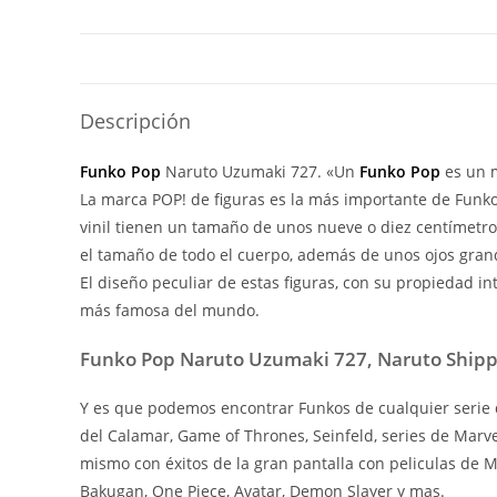
Descripción
Funko Pop
Naruto Uzumaki 727. «Un
Funko Pop
es un m
La marca POP! de figuras es la más importante de Funko 
vinil tienen un tamaño de unos nueve o diez centímetr
el tamaño de todo el cuerpo, además de unos ojos grand
El diseño peculiar de estas figuras, con su propiedad i
más famosa del mundo.
Funko Pop Naruto Uzumaki 727, Naruto Ship
Y es que podemos encontrar Funkos de cualquier serie d
del Calamar, Game of Thrones, Seinfeld, series de Marv
mismo con éxitos de la gran pantalla con peliculas de
Bakugan, One Piece, Avatar, Demon Slayer y mas.