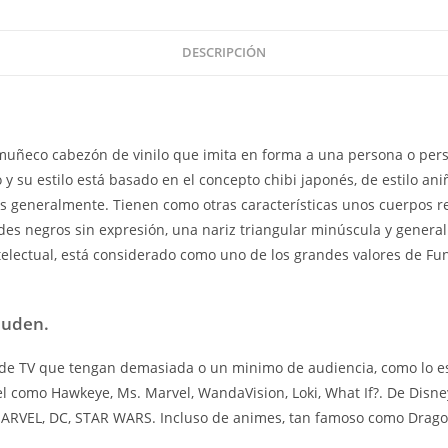
DESCRIPCIÓN
uñeco cabezón de vinilo que imita en forma a una persona o pers
y su estilo está basado en el concepto chibi japonés, de estilo an
os generalmente. Tienen como otras características unos cuerpos 
es negros sin expresión, una nariz triangular minúscula y genera
ntelectual, está considerado como uno de los grandes valores de Fu
puden.
e TV que tengan demasiada o un minimo de audiencia, como lo es l
el como Hawkeye, Ms. Marvel, WandaVision, Loki, What If?. De Disn
 MARVEL, DC, STAR WARS. Incluso de animes, tan famoso como Drag