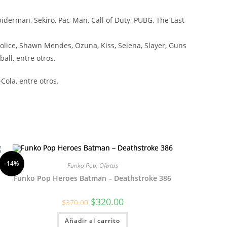
iderman, Sekiro, Pac-Man, Call of Duty, PUBG, The Last
olice, Shawn Mendes, Ozuna, Kiss, Selena, Slayer, Guns
all, entre otros.
ola, entre otros.
-14%
Funko Pop
,
Ofertas
Funko Pop Heroes Batman – Deathstroke 386
El
El
$
320.00
$
370.00
precio
precio
original
actual
Añadir al carrito
era:
es: