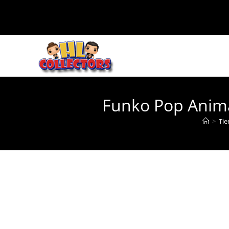
Ir
al
contenido
Funko Pop Anim
>
Tie