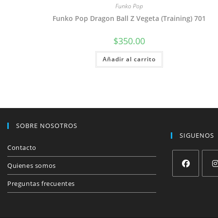
Funko Pop
Funko Pop Dragon Ball Z Vegeta (Training) 701
$
350.00
Añadir al carrito
SOBRE NOSOTROS
SIGUENOS
Contacto
Quienes somos
Se
Se
Preguntas frecuentes
abre
abre
en
en