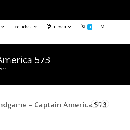
Alternar
Peluches
Tienda
0
búsqueda
de
America 573
la
 573
web
ndgame – Captain America 573