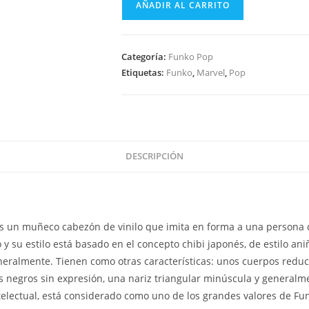
AÑADIR AL CARRITO
Pop
Avengers
Endgame
Categoría:
Funko Pop
-
Etiquetas:
Funko
,
Marvel
,
Pop
Captain
America
573
cantidad
DESCRIPCIÓN
s un muñeco cabezón de vinilo que imita en forma a una persona 
 su estilo está basado en el concepto chibi japonés, de estilo aniñ
eralmente. Tienen como otras características: unos cuerpos reduc
 negros sin expresión, una nariz triangular minúscula y generalm
ntelectual, está considerado como uno de los grandes valores de Fu