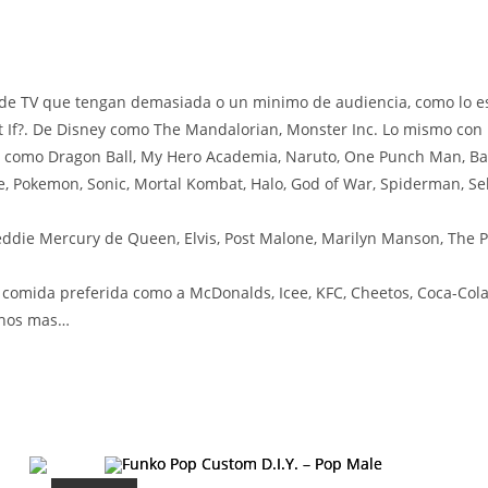
de TV que tengan demasiada o un minimo de audiencia, como lo es
 If?. De Disney como The Mandalorian, Monster Inc. Lo mismo con l
 como Dragon Ball, My Hero Academia, Naruto, One Punch Man, Bak
, Pokemon, Sonic, Mortal Kombat, Halo, God of War, Spiderman, Seki
ddie Mercury de Queen, Elvis, Post Malone, Marilyn Manson, The P
omida preferida como a McDonalds, Icee, KFC, Cheetos, Coca-Cola,
uchos mas…