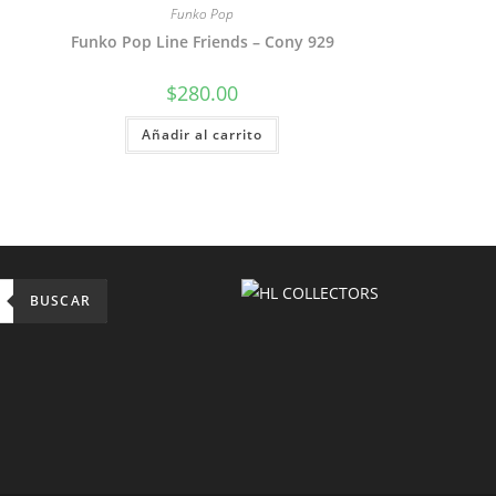
Funko Pop
Funko Pop Line Friends – Cony 929
$
280.00
Añadir al carrito
BUSCAR