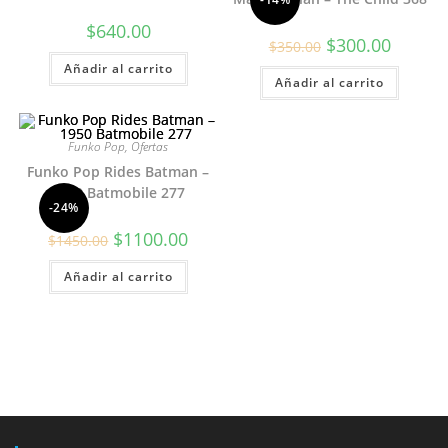
$
640.00
El
El
$
300.00
$
350.00
precio
precio
Añadir al carrito
original
actual
Añadir al carrito
era:
es:
$350.00.
$300.00.
Funko Pop
,
Ofertas
Funko Pop Rides Batman –
1950 Batmobile 277
-24%
El
El
$
1100.00
$
1450.00
precio
precio
original
actual
Añadir al carrito
era:
es:
$1450.00.
$1100.00.