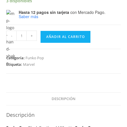
3 disponibles
Hasta 12 pagos sin tarjeta
con Mercado Pago.
Saber más
Funko
-
+
AÑADIR AL CARRITO
Pop
Black
Panther
Categoría:
Funko Pop
Wakanda
Etiqueta:
Marvel
Forever
-
Black
Panther
1102
DESCRIPCIÓN
cantidad
Descripción