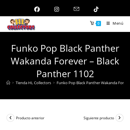
Ir
al
contenido
Menú
0
Funko Pop Black Panther
Wakanda Forever – Black
Panther 1102
>
Tienda HL Collectors
>
Funko Pop Black Panther Wakanda Forever
Producto anterior
Siguiente producto