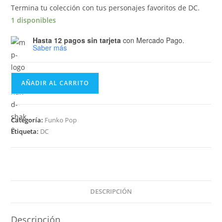
Termina tu colección con tus personajes favoritos de DC.
1 disponibles
Hasta 12 pagos sin tarjeta
con Mercado Pago.
Saber más
Funko
AÑADIR AL CARRITO
Pop
DC
Super
Categoría:
Funko Pop
Heroes
Etiqueta:
DC
-
Firestorm
91
cantidad
DESCRIPCIÓN
Descripción