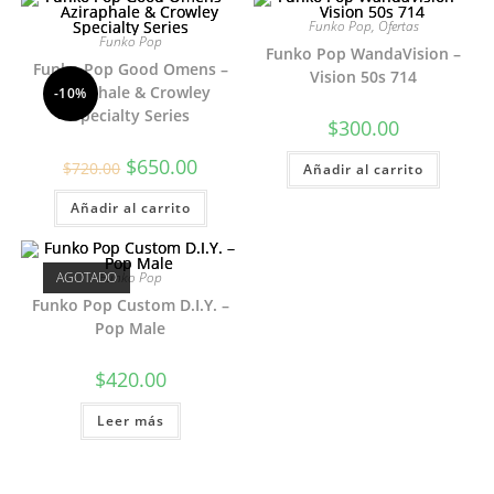
Funko Pop
,
Ofertas
Funko Pop
Funko Pop WandaVision –
Funko Pop Good Omens –
Vision 50s 714
Aziraphale & Crowley
-10%
Specialty Series
$
300.00
El
El
$
650.00
$
720.00
Añadir al carrito
precio
precio
original
actual
Añadir al carrito
era:
es:
$720.00.
$650.00.
AGOTADO
Funko Pop
Funko Pop Custom D.I.Y. –
Pop Male
$
420.00
Leer más