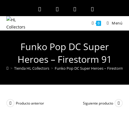
Ir
al
contenido
Menú
0
Funko Pop DC Super
Heroes – Firestorm 91
>
Tienda HL Collectors
>
Funko Pop DC Super Heroes – Firestorm 91
Producto anterior
Siguiente producto