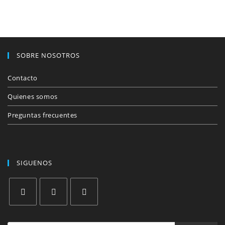
SOBRE NOSOTROS
Contacto
Quienes somos
Preguntas frecuentes
SIGUENOS
Se
Se
Se
abre
abre
abre
Búsqueda