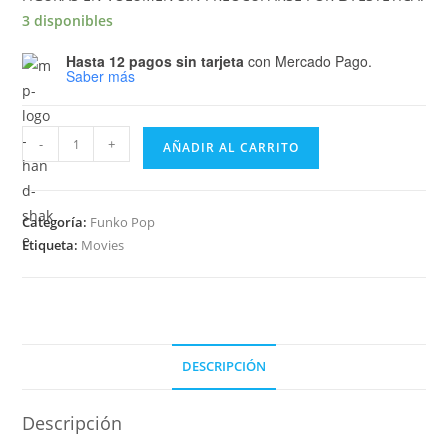
3 disponibles
Hasta 12 pagos sin tarjeta
con Mercado Pago.
Saber más
Funko
-
+
AÑADIR AL CARRITO
Pop
The
Crow
Categoría:
Funko Pop
-
Etiqueta:
Movies
Eric
Draven
1428
cantidad
DESCRIPCIÓN
Descripción