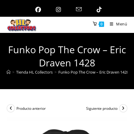
Ir
al
contenido
Menú
0
Funko Pop The Crow – Eric
Draven 1428
>
Tienda HL Collectors
>
Funko Pop The Crow – Eric Draven 1428
Producto anterior
Siguiente producto