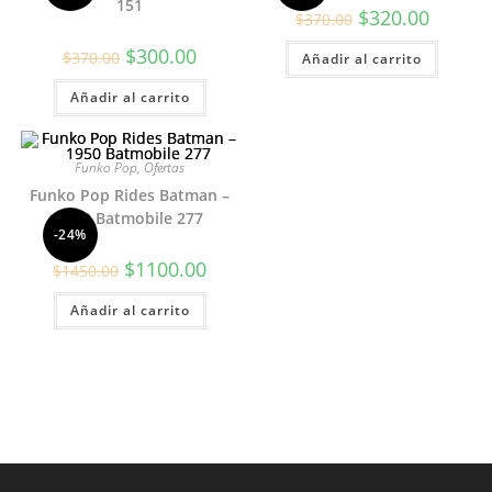
151
El
El
$
320.00
$
370.00
precio
precio
original
actual
El
El
$
300.00
$
370.00
Añadir al carrito
era:
es:
precio
precio
$370.00.
$320.00.
original
actual
Añadir al carrito
era:
es:
$370.00.
$300.00.
Funko Pop
,
Ofertas
Funko Pop Rides Batman –
1950 Batmobile 277
-24%
El
El
$
1100.00
$
1450.00
precio
precio
original
actual
Añadir al carrito
era:
es:
$1450.00.
$1100.00.