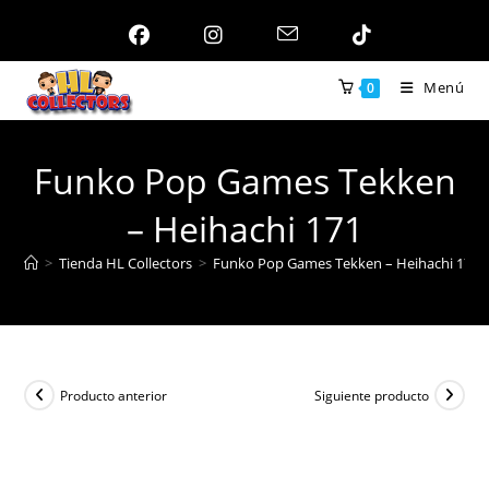
Ir
al
contenido
Menú
0
Funko Pop Games Tekken
– Heihachi 171
>
Tienda HL Collectors
>
Funko Pop Games Tekken – Heihachi 171
Producto anterior
Siguiente producto