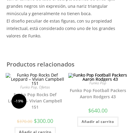
grandes negros sin expresión, una nariz triangular
minúscula y generalmente no tienen boca.
El diseño peculiar de estas figuras, con su propiedad
intelectual, está considerado como uno de los grandes
valores de Funko.
Productos relacionados
Funko Pop
Funko Pop
,
Ofertas
Funko Pop Football Packers
Funko Pop Rocks Def
Aaron Rodgers 43
Leppard – Vivian Campbell
-19%
151
$
640.00
El
El
$
300.00
$
370.00
Añadir al carrito
precio
precio
original
actual
Añadir al carrito
era:
es: