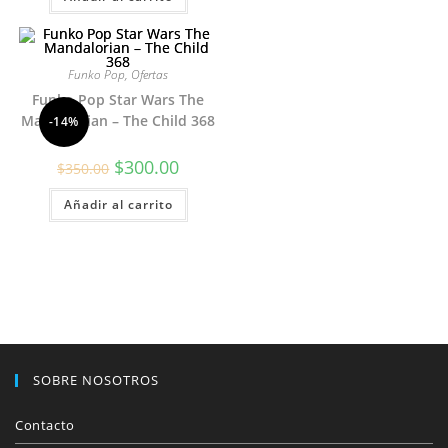
$370.00.
$300.00.
Funko Pop
,
Ofertas
Funko Pop Star Wars The
Mandalorian – The Child 368
-14%
El
El
$
300.00
$
350.00
precio
precio
original
actual
Añadir al carrito
era:
es:
$350.00.
$300.00.
SOBRE NOSOTROS
Contacto