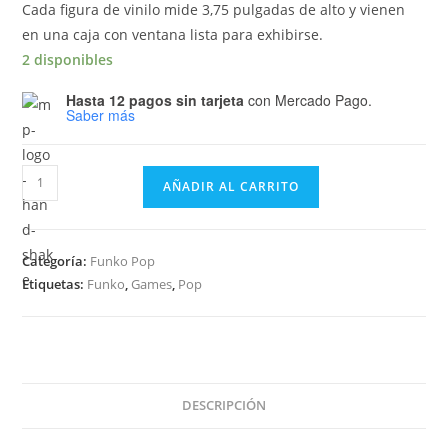
Cada figura de vinilo mide 3,75 pulgadas de alto y vienen
en una caja con ventana lista para exhibirse.
2 disponibles
Hasta 12 pagos sin tarjeta
con Mercado Pago.
Saber más
Funko
AÑADIR AL CARRITO
Pop
HALO
Master
Categoría:
Funko Pop
Chief
Etiquetas:
Funko
,
Games
,
Pop
With
MA40
Assault
Rifle
13
DESCRIPCIÓN
cantidad