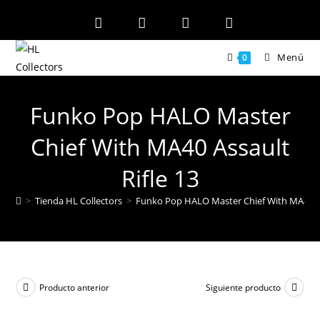
Ir
al
contenido
Menú
0
Funko Pop HALO Master
Chief With MA40 Assault
Rifle 13
>
Tienda HL Collectors
>
Funko Pop HALO Master Chief With MA40 As
Producto anterior
Siguiente producto