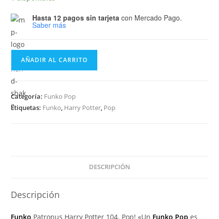
Hasta 12 pagos sin tarjeta
con Mercado Pago.
Saber más
Funko
AÑADIR AL CARRITO
Pop
Harry
Potter
Categoría:
Funko Pop
-
Etiquetas:
Funko
,
Harry Potter
,
Pop
Patronus
Harry
Potter
104
cantidad
DESCRIPCIÓN
Descripción
Funko
Patronus Harry Potter 104. Pop! «Un
Funko Pop
es