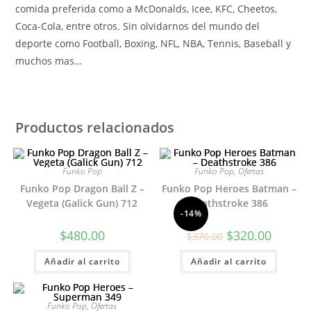
comida preferida como a McDonalds, Icee, KFC, Cheetos,
Coca-Cola, entre otros. Sin olvidarnos del mundo del
deporte como Football, Boxing, NFL, NBA, Tennis, Baseball y
muchos mas…
Productos relacionados
Funko Pop
Funko Pop
,
Ofertas
Funko Pop Dragon Ball Z –
Funko Pop Heroes Batman –
Vegeta (Galick Gun) 712
Deathstroke 386
-14%
El
El
$
480.00
$
320.00
$
370.00
precio
precio
original
actual
Añadir al carrito
Añadir al carrito
era:
es:
$370.00.
$320.00.
Funko Pop
,
Ofertas