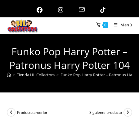
Ir
al
contenido
Menú
0
Funko Pop Harry Potter –
Patronus Harry Potter 104
>
Tienda HL Collectors
>
Funko Pop Harry Potter – Patronus Harry 
Producto anterior
Siguiente producto