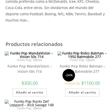
comida preferida como a McDonalds, Icee, KFC, Cheetos,
Coca-Cola, entre otros. Sin olvidarnos del mundo del
deporte como Football, Boxing, NFL, NBA, Tennis, Baseball y
muchos mas…
Productos relacionados
Funko Pop
,
Ofertas
Funko Pop
,
Ofertas
Funko Pop WandaVision –
Funko Pop Rides Batman –
Vision 50s 714
1950 Batmobile 277
-24%
El
El
$
300.00
$
1100.00
$
1450.00
precio
precio
original
actual
Añadir al carrito
Añadir al carrito
era:
es:
$1450.00.
$1100.
Funko Pop
,
Ofertas