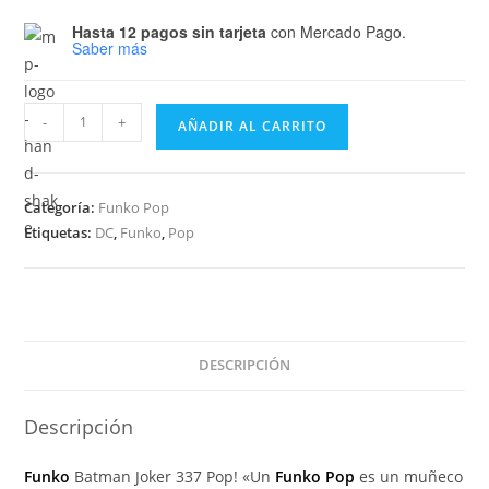
Hasta 12 pagos sin tarjeta
con Mercado Pago.
Saber más
Funko
-
+
AÑADIR AL CARRITO
Pop
Heroes
Batman
Categoría:
Funko Pop
-
Etiquetas:
DC
,
Funko
,
Pop
The
Joker
337
cantidad
DESCRIPCIÓN
Descripción
Funko
Batman Joker 337 Pop! «Un
Funko Pop
es un muñeco