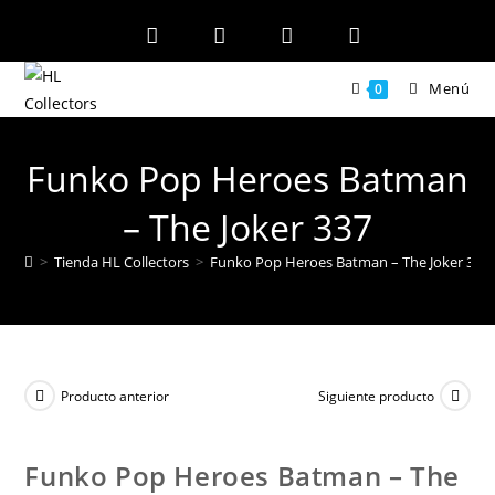
Ir
al
contenido
Menú
0
Funko Pop Heroes Batman
– The Joker 337
>
Tienda HL Collectors
>
Funko Pop Heroes Batman – The Joker 337
Producto anterior
Siguiente producto
Funko Pop Heroes Batman – The