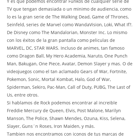
Y es que podemos encontrar Funkos de cualquier serie de
TV que tengan demasiada o un minimo de audiencia, como
lo es la gran serie de The Walking Dead, Game of Thrones,
Seinfeld, series de Marvel como WandaVision, Loki, What If?.
De Disney como The Mandalorian, Monster Inc. Lo mismo
con los éxitos de la gran pantalla como peliculas de
MARVEL, DC, STAR WARS. Incluso de animes, tan famoso
como Dragon Ball, My Hero Academia, Naruto, One Punch
Man, Bakugan, One Piece, Avatar, Demon Slayer y mas. O de
videojuegos como el tan aclamado Gears of War, Fortnite,
Pokemon, Sonic, Mortal Kombat, Halo, God of War,
Spiderman, Sekiro, Pac-Man, Call of Duty, PUBG, The Last of
Us, entre otros.
Si hablamos de Rock podemos encontrar al increible
Freddie Mercury de Queen, Elvis, Post Malone, Marilyn
Manson, The Police, Shawn Mendes, Ozuna, Kiss, Selena,
Slayer, Guns´n Roses, Iron Maiden, y más.
Tambien nos encontramos con iconos de tus marcas de