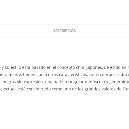
Freddy
261
cantidad
DESCRIPCIÓN
 su estilo está basado en el concepto chibi japonés, de estilo aniñ
eralmente, tienen como otras características: unos cuerpos reduc
 negros sin expresión, una nariz triangular minúscula y generalm
ntelectual, está considerado como uno de los grandes valores de Fu