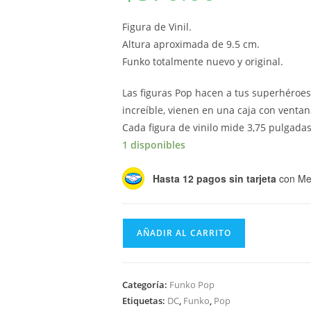
Figura de Vinil.
Altura aproximada de 9.5 cm.
Funko totalmente nuevo y original.
Las figuras Pop hacen a tus superhéroes
increíble, vienen en una caja con ventana
Cada figura de vinilo mide 3,75 pulgadas
1 disponibles
Hasta 12 pagos sin tarjeta
con Me
Funko
AÑADIR AL CARRITO
Pop
Heroes
Shazam!
Categoría:
Funko Pop
-
Etiquetas:
DC
,
Funko
,
Pop