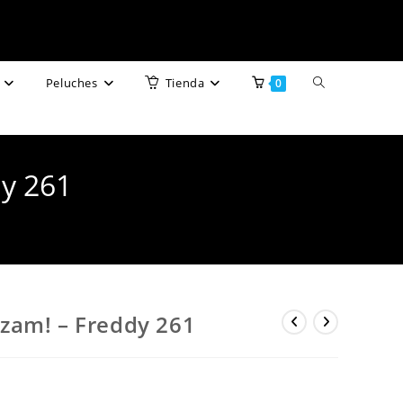
Alternar
Peluches
Tienda
0
búsqueda
de
y 261
la
web
zam! – Freddy 261