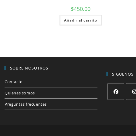
$
450.00
Añadir al carrito
SOBRE NOSOTROS
SIGUENOS
Contacto
Quienes somos
Se
Se
Preguntas frecuentes
abre
abre
en
en
una
una
nueva
nuev