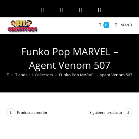
Ir
al
contenido
Menú
0
Funko Pop MARVEL –
Agent Venom 507
>
Tienda HL Collectors
>
Funko Pop MARVEL – Agent Venom 507
Producto anterior
Siguiente producto