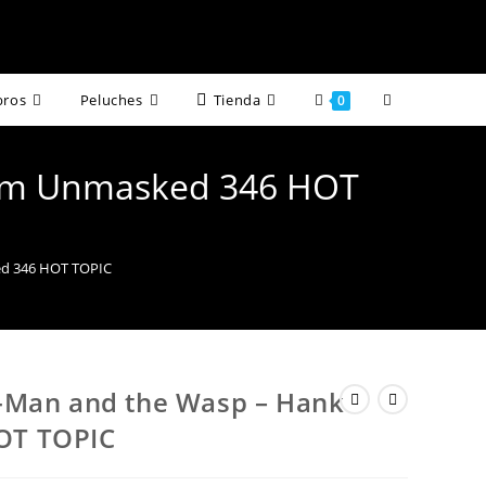
Alternar
bros
Peluches
Tienda
0
búsqueda
Pym Unmasked 346 HOT
de
la
ed 346 HOT TOPIC
web
-Man and the Wasp – Hank
OT TOPIC