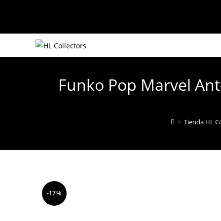
Ir
al
contenido
Funko Pop Marvel An
>
Tienda HL Co
-17%