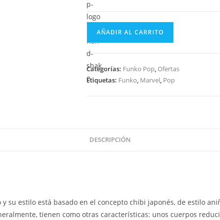
Funko
AÑADIR AL CARRITO
Pop
Marvel
Ant-
Categorías:
Funko Pop
,
Ofertas
Man
Etiquetas:
Funko
,
Marvel
,
Pop
and
the
Wasp
-
Hank
DESCRIPCIÓN
Pym
Unmasked
346
HOT
TOPIC
 su estilo está basado en el concepto chibi japonés, de estilo aniñ
cantidad
eralmente, tienen como otras características: unos cuerpos reduc