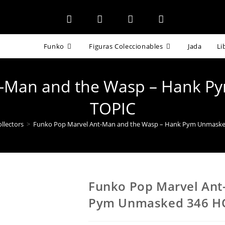
Funko
Figuras Coleccionables
Jada
Li
t-Man and the Wasp – Hank 
TOPIC
llectors
>
Funko Pop Marvel Ant-Man and the Wasp – Hank Pym Unmask
Funko Pop Marvel Ant
Pym Unmasked 346 H