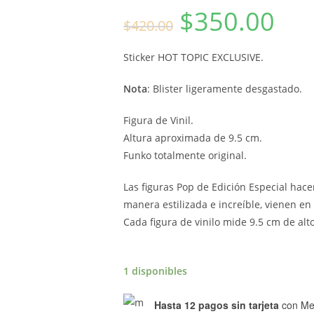
$
350.00
El
El
$
420.00
precio
precio
original
actual
era:
es:
$420.00.
$350.00.
Sticker HOT TOPIC EXCLUSIVE.
Nota
: Blister ligeramente desgastado.
Figura de Vinil.
Altura aproximada de 9.5 cm.
Funko totalmente original.
Las figuras Pop de Edición Especial hac
manera estilizada e increíble, vienen en
Cada figura de vinilo mide 9.5 cm de alto
1 disponibles
Hasta 12 pagos sin tarjeta
con Me