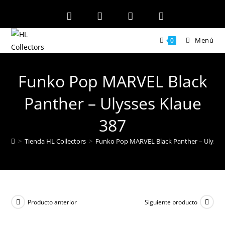
Ir
al
contenido
Menú
0
Funko Pop MARVEL Black
Panther – Ulysses Klaue
387
>
Tienda HL Collectors
>
Funko Pop MARVEL Black Panther – Ulysses
Producto anterior
Siguiente producto