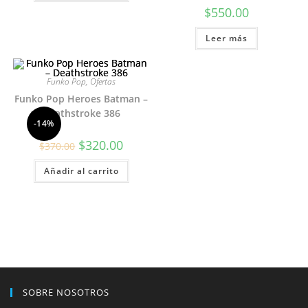
$
550.00
Leer más
Funko Pop
,
Ofertas
Funko Pop Heroes Batman –
Deathstroke 386
-14%
El
El
$
320.00
$
370.00
precio
precio
original
actual
Añadir al carrito
era:
es:
$370.00.
$320.00.
SOBRE NOSOTROS