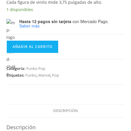
Cada figura de vinilo mide 3,75 pulgadas de alto.
1 disponibles
Hasta 12 pagos sin tarjeta
con Mercado Pago.
Saber más
Funko
AÑADIR AL CARRITO
Pop
MARVEL
Black
Categoría:
Funko Pop
Panther
Etiquetas:
Funko
,
Marvel
,
Pop
-
Ulysses
Klaue
387
cantidad
DESCRIPCIÓN
Descripción