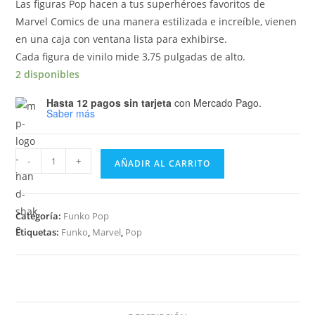
Las figuras Pop hacen a tus superhéroes favoritos de
Marvel Comics de una manera estilizada e increíble, vienen
en una caja con ventana lista para exhibirse.
Cada figura de vinilo mide 3,75 pulgadas de alto.
2 disponibles
Hasta 12 pagos sin tarjeta
con Mercado Pago.
Saber más
Funko
-
+
AÑADIR AL CARRITO
Pop
MARVEL
Lucha
Categoría:
Funko Pop
Libre
Etiquetas:
Funko
,
Marvel
,
Pop
El
Animal
Indestructible
711
cantidad