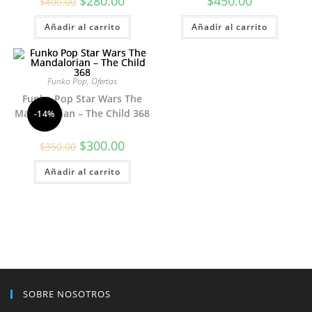
$
280.00
$
450.00
$
400.00
precio
precio
original
actual
Añadir al carrito
era:
es:
Añadir al carrito
$400.00.
$280.00.
Funko Pop
,
Ofertas
Funko Pop Star Wars The
Mandalorian – The Child 368
-14%
El
El
$
300.00
$
350.00
precio
precio
original
actual
Añadir al carrito
era:
es:
$350.00.
$300.00.
SOBRE NOSOTROS