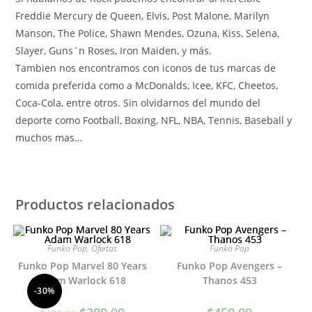
Freddie Mercury de Queen, Elvis, Post Malone, Marilyn
Manson, The Police, Shawn Mendes, Ozuna, Kiss, Selena,
Slayer, Guns´n Roses, Iron Maiden, y más.
Tambien nos encontramos con iconos de tus marcas de
comida preferida como a McDonalds, Icee, KFC, Cheetos,
Coca-Cola, entre otros. Sin olvidarnos del mundo del
deporte como Football, Boxing, NFL, NBA, Tennis, Baseball y
muchos mas…
Productos relacionados
Funko Pop
,
Ofertas
Funko Pop
Funko Pop Marvel 80 Years
Funko Pop Avengers –
Adam Warlock 618
Thanos 453
-30%
El
El