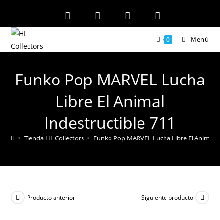
Ir
al
contenido
Menú
0
Funko Pop MARVEL Lucha
Libre El Animal
Indestructible 711
>
Tienda HL Collectors
>
Funko Pop MARVEL Lucha Libre El Animal In
Producto anterior
Siguiente producto