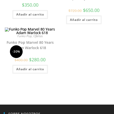
$
350.00
El
El
$
650.00
$
720.00
precio
precio
Añadir al carrito
original
actual
Añadir al carrito
era:
es:
$720.00.
$650.00.
Funko Pop
,
Ofertas
Funko Pop Marvel 80 Years
Adam Warlock 618
-30%
El
El
$
280.00
$
400.00
precio
precio
original
actual
Añadir al carrito
era:
es:
$400.00.
$280.00.
SOBRE NOSOTROS