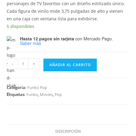
personajes de TV favoritos con un diseño estilizado único.
Cada figura de vinilo mide 3,75 pulgadas de alto y vienen
en una caja con ventana lista para exhibirse.
5 disponibles
Hasta 12 pagos sin tarjeta
con Mercado Pago.
Saber más
Funko
-
+
AÑADIR AL CARRITO
Pop
The
Matrix
Categoría:
Funko Pop
Neo
Etiquetas:
Funko
,
Movies
,
Pop
1172
Glows
Special
Edition
cantidad
DESCRIPCIÓN