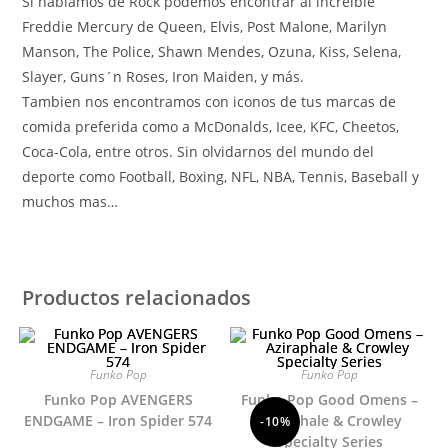
Si hablamos de Rock podemos encontrar al increible
Freddie Mercury de Queen, Elvis, Post Malone, Marilyn
Manson, The Police, Shawn Mendes, Ozuna, Kiss, Selena,
Slayer, Guns´n Roses, Iron Maiden, y más.
Tambien nos encontramos con iconos de tus marcas de
comida preferida como a McDonalds, Icee, KFC, Cheetos,
Coca-Cola, entre otros. Sin olvidarnos del mundo del
deporte como Football, Boxing, NFL, NBA, Tennis, Baseball y
muchos mas…
Productos relacionados
Funko Pop
Funko Pop
Funko Pop AVENGERS
Funko Pop Good Omens –
ENDGAME – Iron Spider 574
Aziraphale & Crowley
-10%
Specialty Series