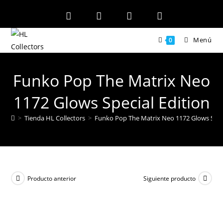
Ir
al
contenido
Menú
0
Funko Pop The Matrix Neo
1172 Glows Special Edition
>
Tienda HL Collectors
>
Funko Pop The Matrix Neo 1172 Glows Speci
Producto anterior
Siguiente producto