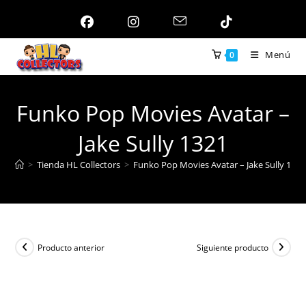
Ir
al
contenido
Menú
0
Funko Pop Movies Avatar –
Jake Sully 1321
>
Tienda HL Collectors
>
Funko Pop Movies Avatar – Jake Sully 1321
Producto anterior
Siguiente producto