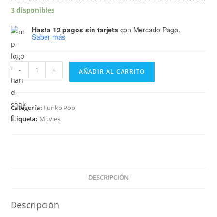
3 disponibles
Hasta 12 pagos sin tarjeta
con Mercado Pago.
Saber más
Funko
-
+
AÑADIR AL CARRITO
Pop
Movies
Avatar
Categoría:
Funko Pop
-
Etiqueta:
Movies
Jake
Sully
1321
cantidad
DESCRIPCIÓN
Descripción