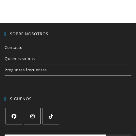
SOBRE NOSOTROS
Contacto
Quienes somos
Preguntas frecuentes
SIGUENOS
Se
Se
Se
abre
abre
abre