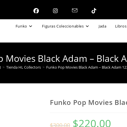
Funko
Figuras Coleccionables
Jada
Libros
p Movies Black Adam – Black 
>
Tienda HL Collectors
>
Funko Pop Movies Black Adam – Black Adam 12
Funko Pop Movies Bla
$
220.00
El
El
$
300.00
precio
precio