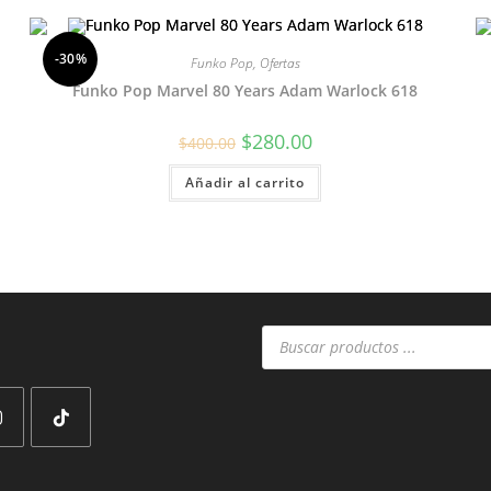
-30%
Funko Pop
,
Ofertas
Funko Pop Marvel 80 Years Adam Warlock 618
El
El
$
280.00
$
400.00
precio
precio
original
actual
Añadir al carrito
era:
es:
$400.00.
$280.00.
Búsqueda
de
productos
Se
abre