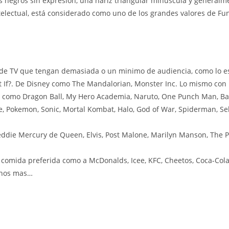
 negros sin expresión, una nariz triangular minúscula y generalm
ntelectual, está considerado como uno de los grandes valores de Fu
de TV que tengan demasiada o un minimo de audiencia, como lo es
 If?. De Disney como The Mandalorian, Monster Inc. Lo mismo con l
 como Dragon Ball, My Hero Academia, Naruto, One Punch Man, Bak
, Pokemon, Sonic, Mortal Kombat, Halo, God of War, Spiderman, Seki
ddie Mercury de Queen, Elvis, Post Malone, Marilyn Manson, The P
omida preferida como a McDonalds, Icee, KFC, Cheetos, Coca-Cola,
uchos mas…