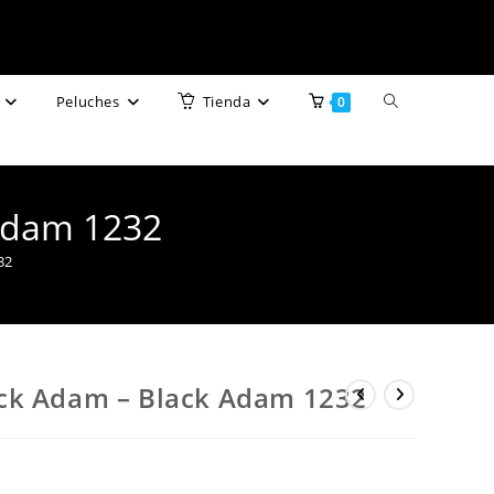
Alternar
Peluches
Tienda
0
búsqueda
de
Adam 1232
la
32
web
ck Adam – Black Adam 1232