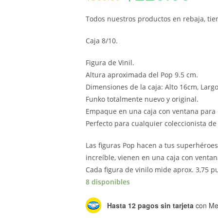
original
actual
era:
es:
$300.00.
$220.00.
Todos nuestros productos en rebaja, tien
Caja 8/10.
Figura de Vinil.
Altura aproximada del Pop 9.5 cm.
Dimensiones de la caja: Alto 16cm, Larg
Funko totalmente nuevo y original.
Empaque en una caja con ventana para 
Perfecto para cualquier coleccionista de
Las figuras Pop hacen a tus superhéroes
increíble, vienen en una caja con ventana
Cada figura de vinilo mide aprox. 3,75 p
8 disponibles
Hasta 12 pagos sin tarjeta
con Me