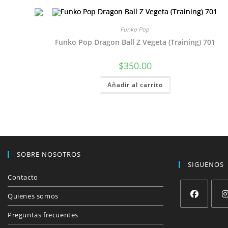
Funko Pop
Funko Pop Dragon Ball Z Vegeta (Training) 701
$
350.00
Añadir al carrito
SOBRE NOSOTROS
SIGUENOS
Contacto
Quienes somos
Se
Se
Preguntas frecuentes
abre
abre