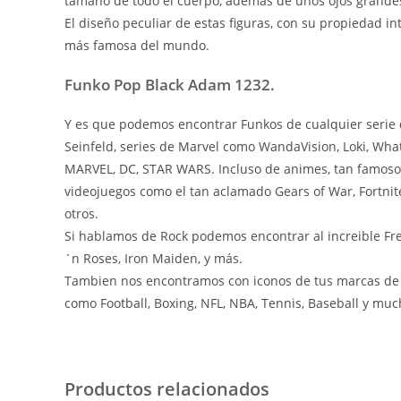
tamaño de todo el cuerpo, además de unos ojos grandes
El diseño peculiar de estas figuras, con su propiedad i
más famosa del mundo.
Funko Pop Black Adam 1232.
Y es que podemos encontrar Funkos de cualquier serie 
Seinfeld, series de Marvel como WandaVision, Loki, What
MARVEL, DC, STAR WARS. Incluso de animes, tan famoso
videojuegos como el tan aclamado Gears of War, Fortnite
otros.
Si hablamos de Rock podemos encontrar al increible Fre
´n Roses, Iron Maiden, y más.
Tambien nos encontramos con iconos de tus marcas de c
como Football, Boxing, NFL, NBA, Tennis, Baseball y m
Productos relacionados