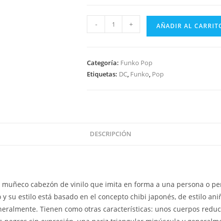
Funko
-
+
AÑADIR AL CARRIT
Pop
Movies
Black
Categoría:
Funko Pop
Adam
Etiquetas:
DC
,
Funko
,
Pop
-
Black
Adam
1232
cantidad
DESCRIPCIÓN
 muñeco cabezón de vinilo que imita en forma a una persona o pe
 su estilo está basado en el concepto chibi japonés, de estilo aniñ
eralmente. Tienen como otras características: unos cuerpos reduc