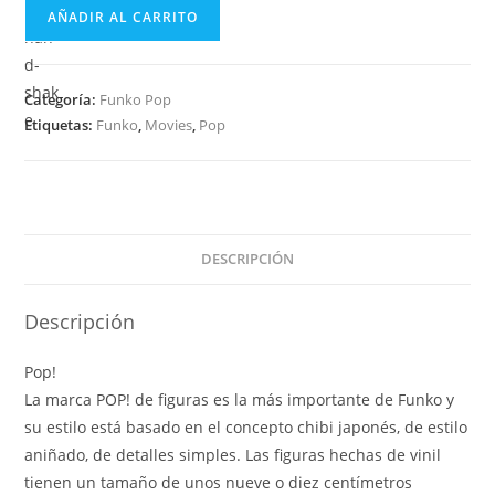
Funko
AÑADIR AL CARRITO
Pop
Movies
Caddyshack
Categoría:
Funko Pop
-
Etiquetas:
Funko
,
Movies
,
Pop
Gopher
724
cantidad
DESCRIPCIÓN
Descripción
Pop!
La marca POP! de figuras es la más importante de Funko y
su estilo está basado en el concepto chibi japonés, de estilo
aniñado, de detalles simples. Las figuras hechas de vinil
tienen un tamaño de unos nueve o diez centímetros