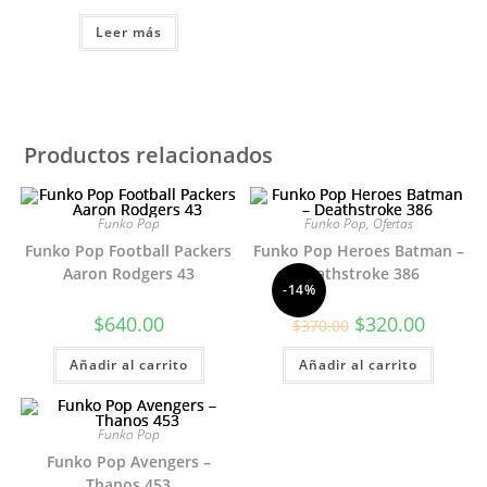
Leer más
Productos relacionados
Funko Pop
Funko Pop
,
Ofertas
Funko Pop Football Packers
Funko Pop Heroes Batman –
Aaron Rodgers 43
Deathstroke 386
-14%
El
El
$
640.00
$
320.00
$
370.00
precio
precio
original
actual
Añadir al carrito
Añadir al carrito
era:
es:
$370.00.
$320.00.
Funko Pop
Funko Pop Avengers –
Thanos 453