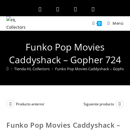
Ir
al
contenido
Menú
0
Funko Pop Movies
Caddyshack – Gopher 724
>
Tienda HL Collectors
>
Funko Pop Movies Caddyshack – Gopher 7
Producto anterior
Siguiente producto
Funko Pop Movies Caddyshack –