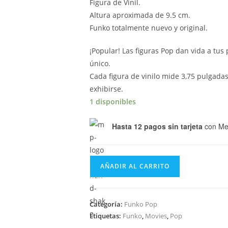
Figura de Vinil.
Altura aproximada de 9.5 cm.
Funko totalmente nuevo y original.
¡Popular! Las figuras Pop dan vida a tus
único.
Cada figura de vinilo mide 3,75 pulgadas
exhibirse.
1 disponibles
Hasta 12 pagos sin tarjeta
con Me
Funko
AÑADIR AL CARRITO
Pop
Movies
Caddyshack
Categoría:
Funko Pop
-
Etiquetas:
Funko
,
Movies
,
Pop
Judge