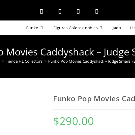
Funko
Figuras Coleccionables
Jada
Li
 Movies Caddyshack – Judge 
>
Tienda HL Collectors
>
Funko Pop Movies Caddyshack – Judge Smails 7
Funko Pop Movies Cad
$
290.00