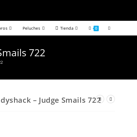
Alternar
bros
Peluches
Tienda
0
búsqueda
Smails 722
de
22
la
web
dyshack – Judge Smails 722