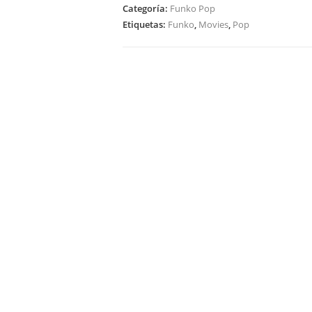
Candyman:
Categoría:
Funko Pop
Candyman
Etiquetas:
Funko
,
Movies
,
Pop
1157
cantidad