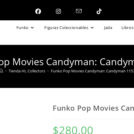
Funko
Figuras Coleccionables
Jada
Libros
op Movies Candyman: Candy
>
Tienda HL Collectors
>
Funko Pop Movies Candyman: Candyman 115
Funko Pop Movies Ca
$
280.00