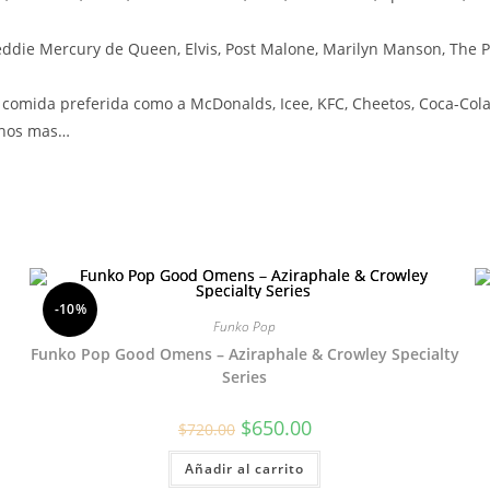
ddie Mercury de Queen, Elvis, Post Malone, Marilyn Manson, The P
omida preferida como a McDonalds, Icee, KFC, Cheetos, Coca-Cola,
uchos mas…
-10%
Funko Pop
Funko Pop Good Omens – Aziraphale & Crowley Specialty
Series
El
El
$
650.00
$
720.00
precio
precio
original
actual
Añadir al carrito
era:
es:
$720.00.
$650.00.