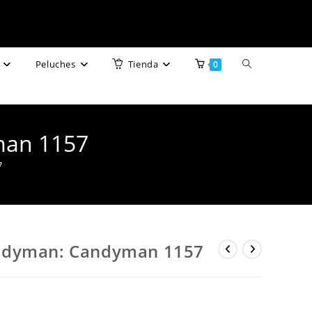
Alternar
Peluches
Tienda
0
búsqueda
de
man 1157
la
7
web
ndyman: Candyman 1157