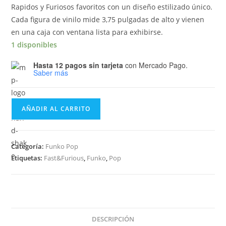
Rapidos y Furiosos favoritos con un diseño estilizado único.
Cada figura de vinilo mide 3,75 pulgadas de alto y vienen
en una caja con ventana lista para exhibirse.
1 disponibles
Hasta 12 pagos sin tarjeta
con Mercado Pago.
Saber más
Funko
AÑADIR AL CARRITO
Pop
Movies
Fast
Categoría:
Funko Pop
&
Etiquetas:
Fast&Furious
,
Funko
,
Pop
Furious
-
Dom
Toretto
1078
DESCRIPCIÓN