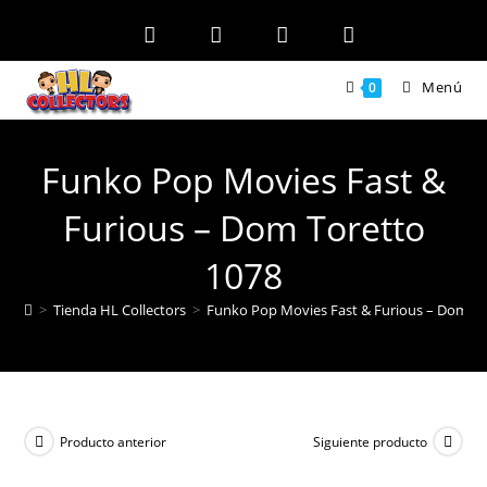
Ir
al
contenido
Menú
0
Funko Pop Movies Fast &
Furious – Dom Toretto
1078
>
Tienda HL Collectors
>
Funko Pop Movies Fast & Furious – Dom To
Producto anterior
Siguiente producto