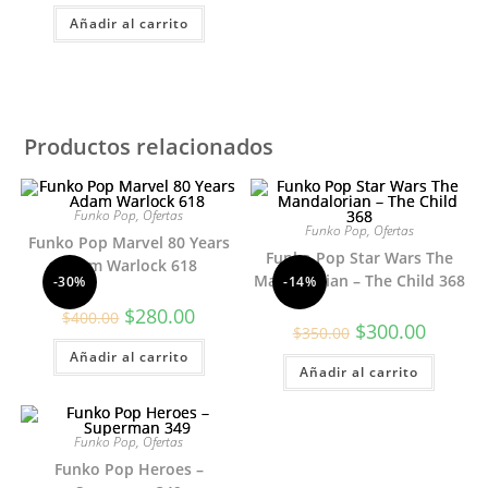
Añadir al carrito
Productos relacionados
Funko Pop
,
Ofertas
Funko Pop
,
Ofertas
Funko Pop Marvel 80 Years
Funko Pop Star Wars The
Adam Warlock 618
Mandalorian – The Child 368
-30%
-14%
El
El
$
280.00
$
400.00
precio
precio
El
El
$
300.00
$
350.00
original
actual
precio
precio
Añadir al carrito
era:
es:
original
actual
$400.00.
$280.00.
Añadir al carrito
era:
es:
$350.00.
$300.00.
Funko Pop
,
Ofertas
Funko Pop Heroes –