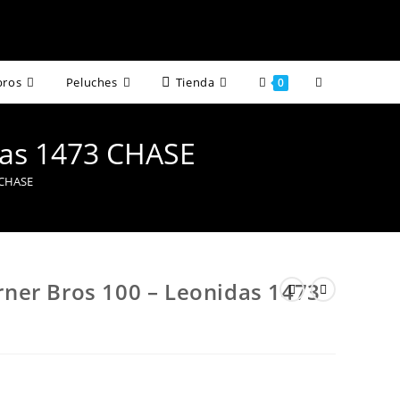
Alternar
bros
Peluches
Tienda
0
búsqueda
das 1473 CHASE
de
 CHASE
la
web
ner Bros 100 – Leonidas 1473