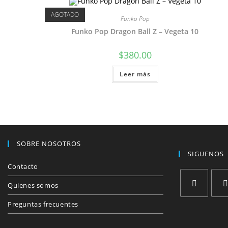
AGOTADO
Funko Pop
Funko Pop Dragon Ball Z – Vegeta 10
$
380.00
Leer más
SOBRE NOSOTROS
SIGUENOS
Contacto
Quienes somos
Se
Se
Preguntas frecuentes
abre
abre