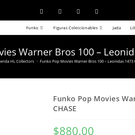
Funko
Figuras Coleccionables
Jada
Li
ies Warner Bros 100 – Leoni
ienda HL Collectors
>
Funko Pop Movies Warner Bros 100 – Leonidas 1473
Funko Pop Movies War
CHASE
$
880.00