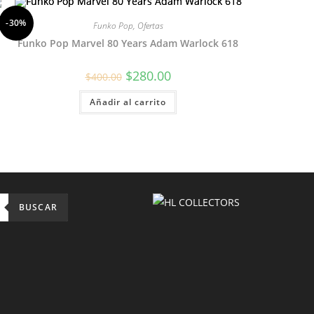
-30%
Funko Pop
,
Ofertas
Funko Pop Marvel 80 Years Adam Warlock 618
El
El
$
280.00
$
400.00
precio
precio
original
actual
Añadir al carrito
era:
es:
$400.00.
$280.00.
BUSCAR