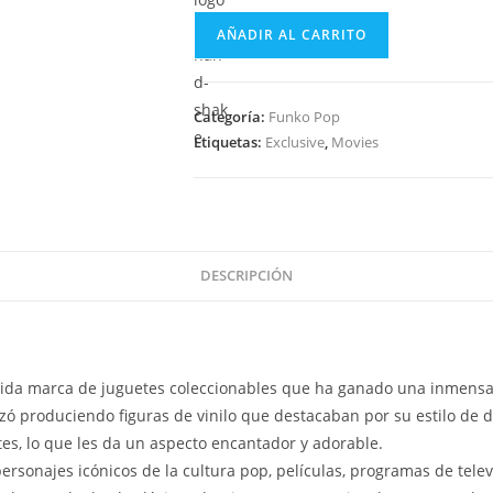
Funko
AÑADIR AL CARRITO
Pop
Movies
Warner
Categoría:
Funko Pop
Bros
Etiquetas:
Exclusive
,
Movies
100
–
Leonidas
1473
CHASE
DESCRIPCIÓN
cantidad
ida marca de juguetes coleccionables que ha ganado una inmensa
 produciendo figuras de vinilo que destacaban por su estilo de dis
es, lo que les da un aspecto encantador y adorable.
rsonajes icónicos de la cultura pop, películas, programas de telev