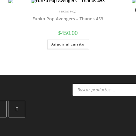
Funko Pop
Funko Pop Avengers – Thanos 453
$
450.00
Añadir al carrito
Búsqueda
de
productos
Se
abre