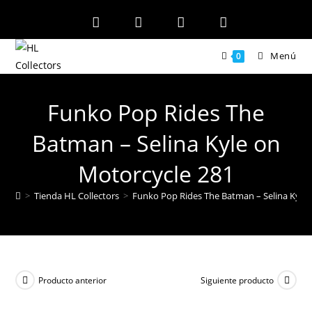
Ir
al
contenido
Menú
0
Funko Pop Rides The
Batman – Selina Kyle on
Motorcycle 281
>
Tienda HL Collectors
>
Funko Pop Rides The Batman – Selina Kyle 
Producto anterior
Siguiente producto