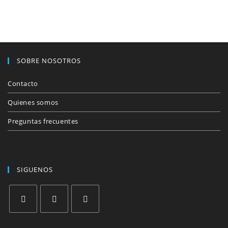
SOBRE NOSOTROS
Contacto
Quienes somos
Preguntas frecuentes
SIGUENOS
Se
Se
Se