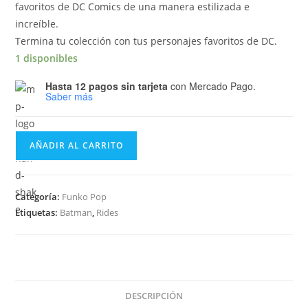
favoritos de DC Comics de una manera estilizada e
increíble.
Termina tu colección con tus personajes favoritos de DC.
1 disponibles
Hasta 12 pagos sin tarjeta
con Mercado Pago.
Saber más
Funko
AÑADIR AL CARRITO
Pop
Rides
The
Categoría:
Funko Pop
Batman
Etiquetas:
Batman
,
Rides
-
Selina
Kyle
on
Motorcycle
DESCRIPCIÓN