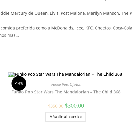
ddie Mercury de Queen, Elvis, Post Malone, Marilyn Manson, The P
omida preferida como a McDonalds, Icee, KFC, Cheetos, Coca-Cola,
uchos mas…
-14%
Funko Pop
,
Ofertas
Funko Pop Star Wars The Mandalorian – The Child 368
El
El
$
300.00
$
350.00
precio
precio
original
actual
Añadir al carrito
era:
es:
$350.00.
$300.00.