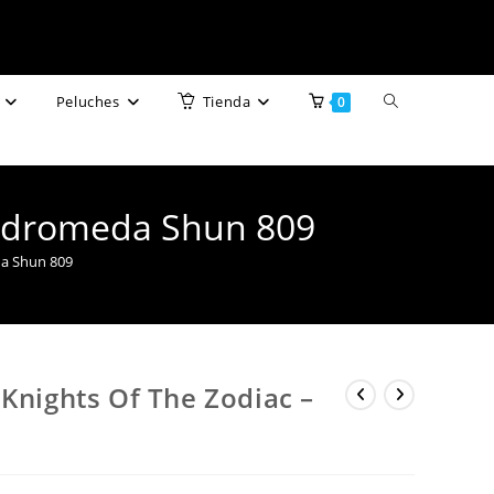
Alternar
Peluches
Tienda
0
búsqueda
de
Andromeda Shun 809
la
da Shun 809
web
 Knights Of The Zodiac –