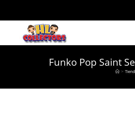
Ir
al
contenido
Funko Pop Saint S
>
Tiend