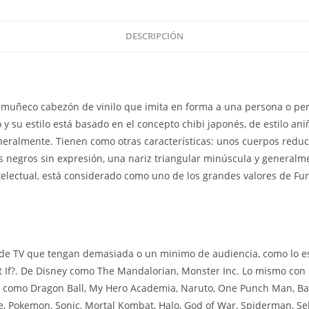
DESCRIPCIÓN
muñeco cabezón de vinilo que imita en forma a una persona o per
 su estilo está basado en el concepto chibi japonés, de estilo aniñ
eralmente. Tienen como otras características: unos cuerpos reduc
 negros sin expresión, una nariz triangular minúscula y generalm
ntelectual, está considerado como uno de los grandes valores de Fu
de TV que tengan demasiada o un minimo de audiencia, como lo es
 If?. De Disney como The Mandalorian, Monster Inc. Lo mismo con l
 como Dragon Ball, My Hero Academia, Naruto, One Punch Man, Bak
, Pokemon, Sonic, Mortal Kombat, Halo, God of War, Spiderman, Seki