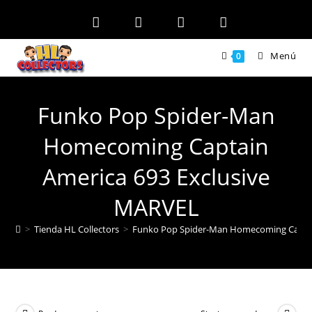
Ir
al
contenido
Menú
0
Funko Pop Spider-Man
Homecoming Captain
America 693 Exclusive
MARVEL
>
Tienda HL Collectors
>
Funko Pop Spider-Man Homecoming Captai