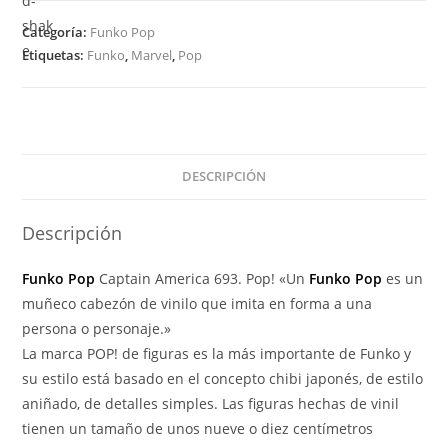
Man
Categoría:
Funko Pop
Homecoming
Etiquetas:
Funko
,
Marvel
,
Pop
Captain
America
693
Exclusive
MARVEL
DESCRIPCIÓN
cantidad
Descripción
Funko Pop
Captain America 693. Pop! «Un
Funko Pop
es un
muñeco cabezón de vinilo que imita en forma a una
persona o personaje.»
La marca POP! de figuras es la más importante de Funko y
su estilo está basado en el concepto chibi japonés, de estilo
aniñado, de detalles simples. Las figuras hechas de vinil
tienen un tamaño de unos nueve o diez centímetros