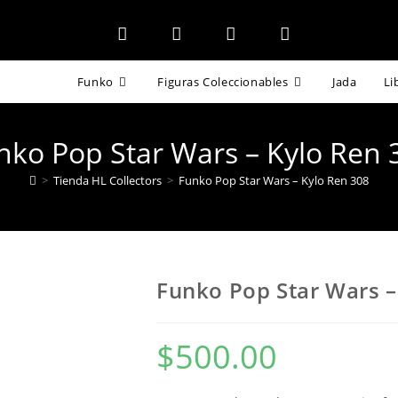
Funko
Figuras Coleccionables
Jada
Li
nko Pop Star Wars – Kylo Ren 
>
Tienda HL Collectors
>
Funko Pop Star Wars – Kylo Ren 308
Funko Pop Star Wars –
$
500.00