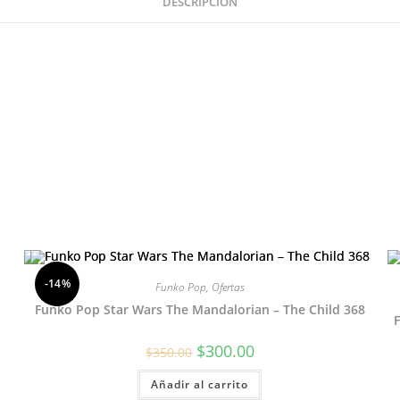
DESCRIPCIÓN
-14%
Funko Pop
,
Ofertas
Funko Pop Star Wars The Mandalorian – The Child 368
El
El
$
300.00
$
350.00
precio
precio
original
actual
Añadir al carrito
era:
es:
$350.00.
$300.00.