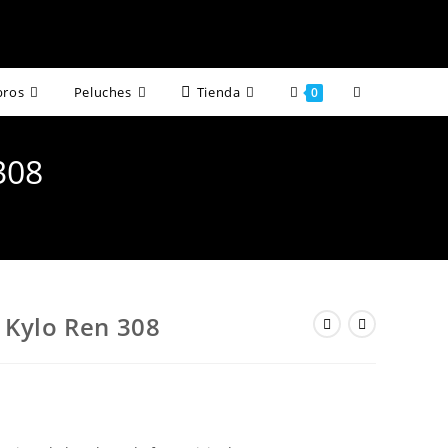
Alternar
bros
Peluches
Tienda
0
búsqueda
308
de
la
web
 Kylo Ren 308