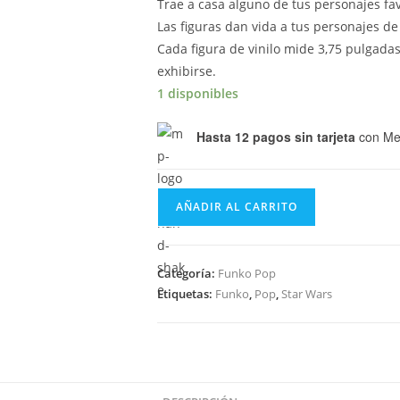
Trae a casa alguno de tus personajes fa
Las figuras dan vida a tus personajes de
Cada figura de vinilo mide 3,75 pulgadas
exhibirse.
1 disponibles
Hasta 12 pagos sin tarjeta
con Me
Funko
AÑADIR AL CARRITO
Pop
Star
Wars
Categoría:
Funko Pop
-
Etiquetas:
Funko
,
Pop
,
Star Wars
Kylo
Ren
308
cantidad