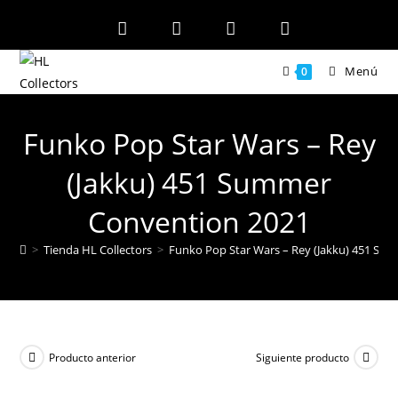
Ir
al
contenido
Menú
0
Funko Pop Star Wars – Rey
(Jakku) 451 Summer
Convention 2021
>
Tienda HL Collectors
>
Funko Pop Star Wars – Rey (Jakku) 451 Su
Producto anterior
Siguiente producto