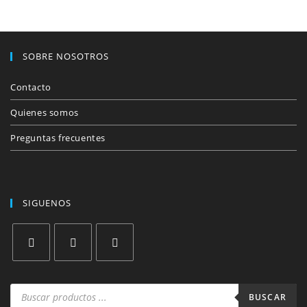
SOBRE NOSOTROS
Contacto
Quienes somos
Preguntas frecuentes
SIGUENOS
Se
Se
Se
abre
abre
abre
Búsqueda
de
BUSCAR
en
en
en
productos