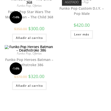
AGOTADO
Funko Pop
Funko Pop
,
Ofertas
Funko Pop Custom D.I.Y. –
Funko Pop Star Wars The
Pop Male
Mandalorian – The Child 368
-14%
$
420.00
El
El
$
300.00
$
350.00
precio
precio
original
actual
Leer más
Añadir al carrito
era:
es:
$350.00.
$300.00.
Funko Pop
,
Ofertas
Funko Pop Heroes Batman –
Deathstroke 386
-14%
El
El
$
320.00
$
370.00
precio
precio
original
actual
Añadir al carrito
era:
es:
$370.00.
$320.00.