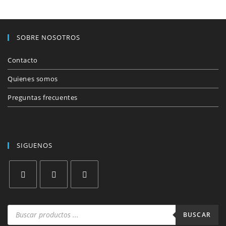
SOBRE NOSOTROS
Contacto
Quienes somos
Preguntas frecuentes
SIGUENOS
Se
Se
Se
abre
abre
abre
Búsqueda
de
BUSCAR
en
en
en
productos