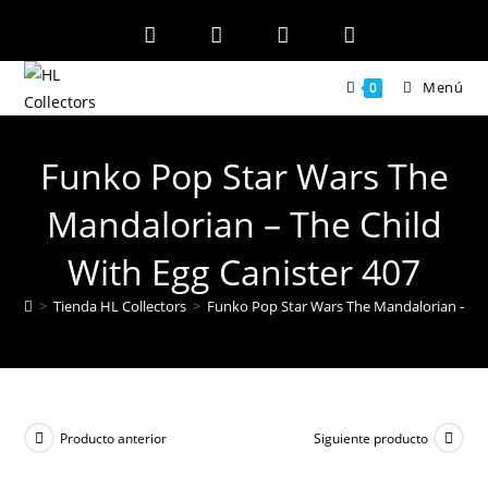
Ir
al
contenido
Menú
0
Funko Pop Star Wars The
Mandalorian – The Child
With Egg Canister 407
>
Tienda HL Collectors
>
Funko Pop Star Wars The Mandalorian – The
Producto anterior
Siguiente producto