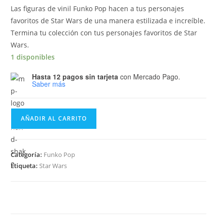
Las figuras de vinil Funko Pop hacen a tus personajes
favoritos de Star Wars de una manera estilizada e increíble.
Termina tu colección con tus personajes favoritos de Star
Wars.
1 disponibles
Hasta 12 pagos sin tarjeta
con Mercado Pago.
Saber más
Funko
AÑADIR AL CARRITO
Pop
Star
Wars
Categoría:
Funko Pop
The
Etiqueta:
Star Wars
Mandalorian
-
The
Child