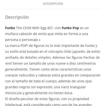
With
DESCRIPCIÓN
Egg
Canister
Descripción
407
cantidad
Funko
The Child With Egg 407. «Un
Funko Pop
es un
muñeco cabezón de vinilo que imita en forma a una
persona o personaje.»
La marca POP! de figuras es la más importante de Funko y
su estilo está basado en el concepto chibi japonés, de estilo
aniñado, de detalles simples. Ademas las figuras hechas de
vinil tienen un tamaño de unos nueve o diez centímetros
generalmente. Tienen como otras características unos
cuerpos reducidos y cabezas extra grandes en comparación
con el tamaño de todo el cuerpo, además de unos ojos
grandes negros sin expresión, una nariz triangular
minúscula y generalmente no tienen boca.
El diseño peculiar de estas figuras, con su propiedad
intelectual, está considerado como uno de los grandes