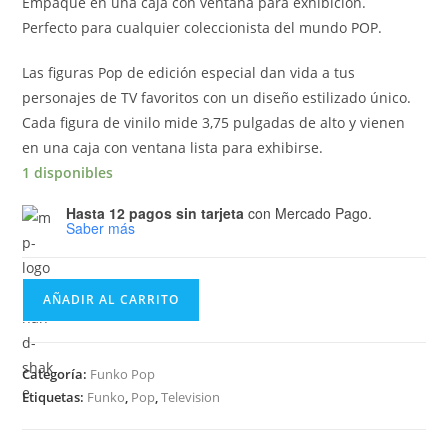
Empaque en una caja con ventana para exhibición.
Perfecto para cualquier coleccionista del mundo POP.
Las figuras Pop de edición especial dan vida a tus
personajes de TV favoritos con un diseño estilizado único.
Cada figura de vinilo mide 3,75 pulgadas de alto y vienen
en una caja con ventana lista para exhibirse.
1 disponibles
Hasta 12 pagos sin tarjeta
con Mercado Pago.
Saber más
Funko
AÑADIR AL CARRITO
Pop
Television
NETFLIX
Categoría:
Funko Pop
The
Etiquetas:
Funko
,
Pop
,
Television
Witcher
Geralt