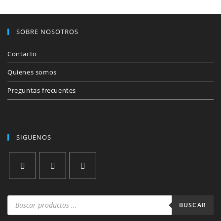
SOBRE NOSOTROS
Contacto
Quienes somos
Preguntas frecuentes
SIGUENOS
Se
Se
Se
abre
abre
abre
Búsqueda
de
BUSCAR
en
en
en
productos