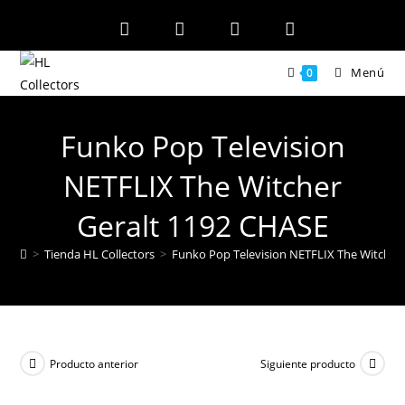
Ir
al
contenido
Menú
0
Funko Pop Television
NETFLIX The Witcher
Geralt 1192 CHASE
>
Tienda HL Collectors
>
Funko Pop Television NETFLIX The Witcher
Producto anterior
Siguiente producto