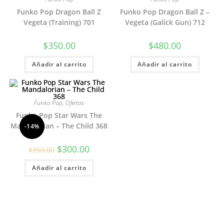
Funko Pop Dragon Ball Z
Funko Pop Dragon Ball Z –
Vegeta (Training) 701
Vegeta (Galick Gun) 712
$
350.00
$
480.00
Añadir al carrito
Añadir al carrito
Funko Pop
,
Ofertas
Funko Pop Star Wars The
Mandalorian – The Child 368
-14%
El
El
$
300.00
$
350.00
precio
precio
original
actual
Añadir al carrito
era:
es:
$350.00.
$300.00.