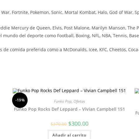
ar, Fortnite, Pokemon, Sonic, Mortal Kombat, Halo, God of War, Sp
ddie Mercury de Queen, Elvis, Post Malone, Marilyn Manson, The P
 mundo del deporte como Football, Boxing, NFL, NBA, Tennis, Baseb
 de comida preferida como a McDonalds, Icee, KFC, Cheetos, Coca-C
-19%
Funko Pop
,
Ofertas
Funko Pop Rocks Def Leppard – Vivian Campbell 151
F
El
El
$
300.00
$
370.00
precio
precio
original
actual
Añadir al carrito
era:
es: