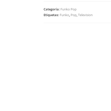
Television
Rugrats
Categoría:
Funko Pop
Angelica
Etiquetas:
Funko
,
Pop
,
Television
Pickles
1206
cantidad