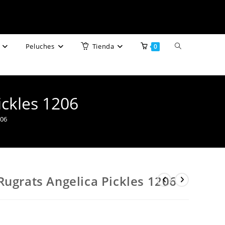
Alternar
Peluches
Tienda
0
búsqueda
de
ickles 1206
la
206
web
Rugrats Angelica Pickles 1206