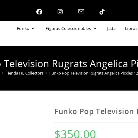
Funko
Figuras Coleccionables
Jada
Libros
Television Rugrats Angelica P
>
Tienda HL Collectors
>
Funko Pop Television Rugrats Angelica Pickles 1
Funko Pop Television 
$
350.00