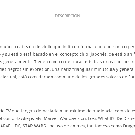
DESCRIPCIÓN
 muñeco cabezón de vinilo que imita en forma a una persona o per
y su estilo está basado en el concepto chibi japonés, de estilo an
os generalmente. Tienen como otras características unos cuerpos 
es negros sin expresión, una nariz triangular minúscula y genera
ntelectual, está considerado como uno de los grandes valores de Fu
e TV que tengan demasiada o un minimo de audiencia, como lo es l
el como Hawkeye, Ms. Marvel, WandaVision, Loki, What If?. De Disn
 MARVEL, DC, STAR WARS. Incluso de animes, tan famoso como Drag