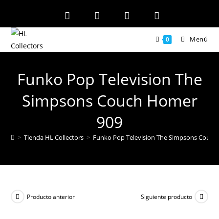
Ir
al
contenido
Menú
0
Funko Pop Television The
Simpsons Couch Homer
909
>
Tienda HL Collectors
>
Funko Pop Television The Simpsons Couch
Producto anterior
Siguiente producto