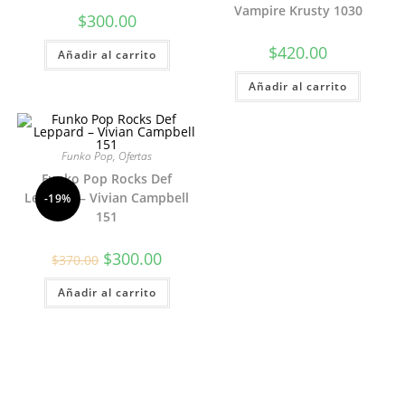
Vampire Krusty 1030
$
300.00
$
420.00
Añadir al carrito
Añadir al carrito
Funko Pop
,
Ofertas
Funko Pop Rocks Def
Leppard – Vivian Campbell
-19%
151
El
El
$
300.00
$
370.00
precio
precio
original
actual
Añadir al carrito
era:
es:
$370.00.
$300.00.