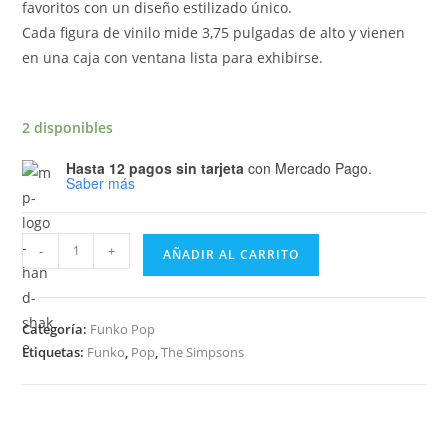
favoritos con un diseño estilizado único.
Cada figura de vinilo mide 3,75 pulgadas de alto y vienen
en una caja con ventana lista para exhibirse.
2 disponibles
Hasta 12 pagos sin tarjeta
con Mercado Pago.
Saber más
Funko
-
+
AÑADIR AL CARRITO
Pop
Television
The
Categoría:
Funko Pop
Simpsons
Etiquetas:
Funko
,
Pop
,
The Simpsons
Couch
Homer
909
cantidad