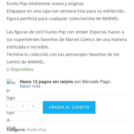
Funko Pop totalmente nuevo y original.
Empaque en una caja con ventana lista para su exhibición.
Figura perfecta para cualquier coleccionista de MARVEL.
Las figuras de vinil Funko Pop con sticker Especial, hacen a
tus superhéroes favoritos de Marvel Comics de una manera
estilizada e increíble.
Termina tu colección con tus personajes favoritos de los
comics de MARVEL.
2 disponibles
Hasta 12 pagos sin tarjeta
con Mercado Pago.
Saber más
Funko
-
+
AÑADIR AL CARRITO
Pop
The
Marvels
Categoría:
Funko Pop