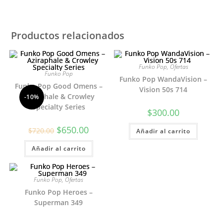
Productos relacionados
Funko Pop
,
Ofertas
Funko Pop
Funko Pop WandaVision –
Funko Pop Good Omens –
Vision 50s 714
Aziraphale & Crowley
-10%
Specialty Series
$
300.00
El
El
$
650.00
$
720.00
Añadir al carrito
precio
precio
original
actual
Añadir al carrito
era:
es:
$720.00.
$650.00.
Funko Pop
,
Ofertas
Funko Pop Heroes –
Superman 349