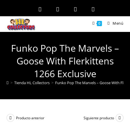
Ir
al
contenido
Menú
0
Funko Pop The Marvels –
Goose With Flerkittens
1266 Exclusive
>
Tienda HL Collectors
>
Funko Pop The Marvels – Goose With Flerki
Producto anterior
Siguiente producto