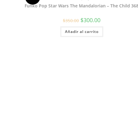
Funko Pop Star Wars The Mandalorian – The Child 36
El
El
$
300.00
$
350.00
precio
precio
original
actual
Añadir al carrito
era:
es:
$350.00.
$300.00.