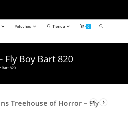
Alternar
Peluches
Tienda
0
búsqueda
de
 Fly Boy Bart 820
la
 Bart 820
web
s Treehouse of Horror – Fly