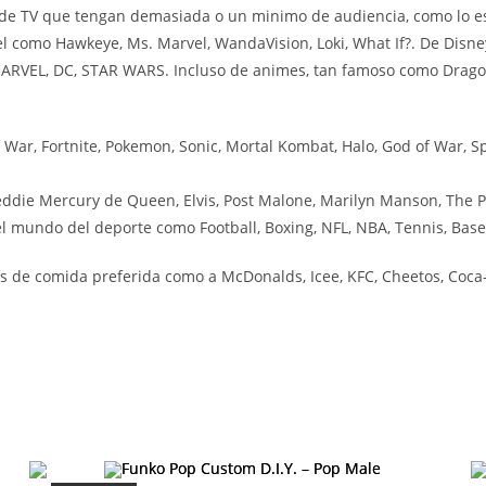
e TV que tengan demasiada o un minimo de audiencia, como lo es l
el como Hawkeye, Ms. Marvel, WandaVision, Loki, What If?. De Disn
 MARVEL, DC, STAR WARS. Incluso de animes, tan famoso como Drag
ar, Fortnite, Pokemon, Sonic, Mortal Kombat, Halo, God of War, Sp
ddie Mercury de Queen, Elvis, Post Malone, Marilyn Manson, The P
 mundo del deporte como Football, Boxing, NFL, NBA, Tennis, Baseb
 de comida preferida como a McDonalds, Icee, KFC, Cheetos, Coca-C