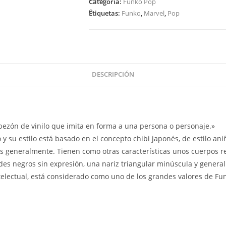
Categoría:
Funko Pop
and
Etiquetas:
Funko
,
Marvel
,
Pop
Thunder
-
Gorr
1043
cantidad
DESCRIPCIÓN
zón de vinilo que imita en forma a una persona o personaje.»
y su estilo está basado en el concepto chibi japonés, de estilo an
os generalmente. Tienen como otras características unos cuerpos 
es negros sin expresión, una nariz triangular minúscula y genera
ntelectual, está considerado como uno de los grandes valores de Fu