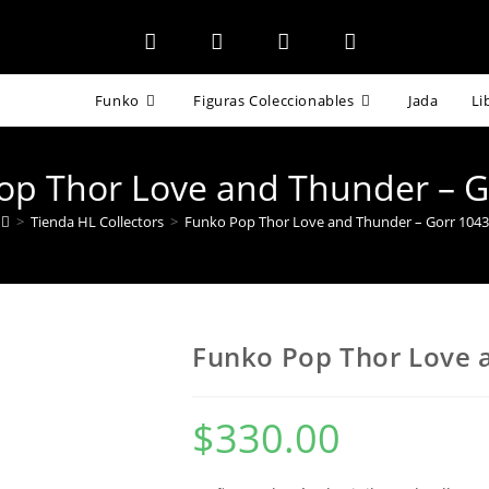
Funko
Figuras Coleccionables
Jada
Li
op Thor Love and Thunder – G
>
Tienda HL Collectors
>
Funko Pop Thor Love and Thunder – Gorr 1043
Funko Pop Thor Love 
$
330.00