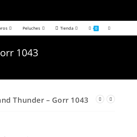
Alternar
bros
Peluches
Tienda
0
búsqueda
orr 1043
de
la
web
and Thunder – Gorr 1043