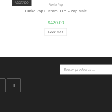
AGOTADO
Funko Pop
Funko Pop Custom D.I.Y. – Pop Male
$
420.00
Leer más
Búsqueda
de
productos
Se
abre
en