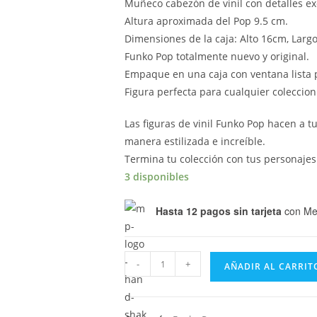
Muñeco cabezón de vinil con detalles ex
Altura aproximada del Pop 9.5 cm.
Dimensiones de la caja: Alto 16cm, Larg
Funko Pop totalmente nuevo y original.
Empaque en una caja con ventana lista p
Figura perfecta para cualquier coleccio
Las figuras de vinil Funko Pop hacen a 
manera estilizada e increíble.
Termina tu colección con tus personajes
3 disponibles
Hasta 12 pagos sin tarjeta
con Me
Funko
-
+
AÑADIR AL CARRIT
Pop
Thor
Love