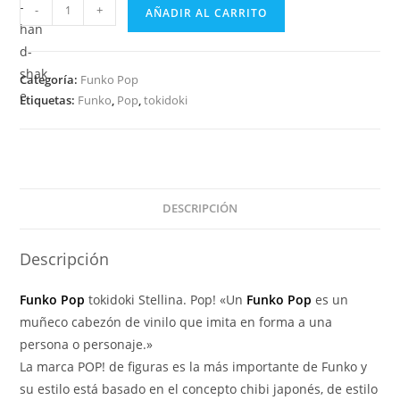
Funko
-
+
AÑADIR AL CARRITO
Pop
Tokidoki
-
Categoría:
Funko Pop
Stellina
Etiquetas:
Funko
,
Pop
,
tokidoki
96
cantidad
DESCRIPCIÓN
Descripción
Funko Pop
tokidoki Stellina. Pop! «Un
Funko Pop
es un
muñeco cabezón de vinilo que imita en forma a una
persona o personaje.»
La marca POP! de figuras es la más importante de Funko y
su estilo está basado en el concepto chibi japonés, de estilo