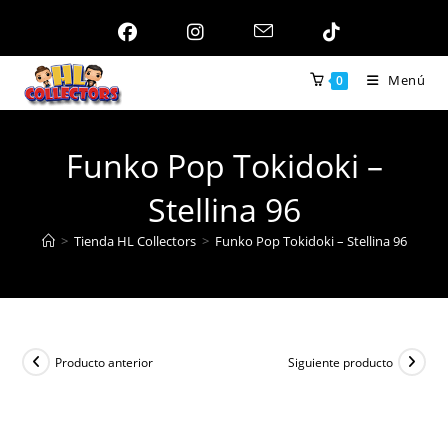
Ir
al
contenido
Menú
0
Funko Pop Tokidoki –
Stellina 96
>
Tienda HL Collectors
>
Funko Pop Tokidoki – Stellina 96
Producto anterior
Siguiente producto