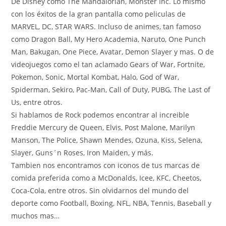
De Disney como The Mandalorian, Monster Inc. Lo mismo
con los éxitos de la gran pantalla como peliculas de
MARVEL, DC, STAR WARS. Incluso de animes, tan famoso
como Dragon Ball, My Hero Academia, Naruto, One Punch
Man, Bakugan, One Piece, Avatar, Demon Slayer y mas. O de
videojuegos como el tan aclamado Gears of War, Fortnite,
Pokemon, Sonic, Mortal Kombat, Halo, God of War,
Spiderman, Sekiro, Pac-Man, Call of Duty, PUBG, The Last of
Us, entre otros.
Si hablamos de Rock podemos encontrar al increible
Freddie Mercury de Queen, Elvis, Post Malone, Marilyn
Manson, The Police, Shawn Mendes, Ozuna, Kiss, Selena,
Slayer, Guns´n Roses, Iron Maiden, y más.
Tambien nos encontramos con iconos de tus marcas de
comida preferida como a McDonalds, Icee, KFC, Cheetos,
Coca-Cola, entre otros. Sin olvidarnos del mundo del
deporte como Football, Boxing, NFL, NBA, Tennis, Baseball y
muchos mas…