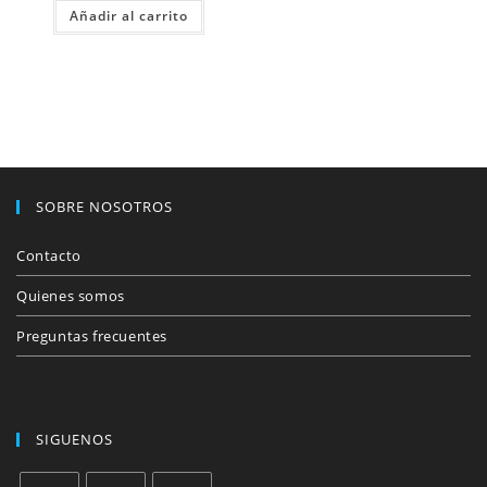
original
actual
Añadir al carrito
era:
es:
$1450.00.
$1100.00.
SOBRE NOSOTROS
Contacto
Quienes somos
Preguntas frecuentes
SIGUENOS