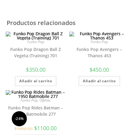
Productos relacionados
Funko Pop
Funko Pop
Funko Pop Dragon Ball Z
Funko Pop Avengers –
Vegeta (Training) 701
Thanos 453
$
350.00
$
450.00
Añadir al carrito
Añadir al carrito
Funko Pop
,
Ofertas
Funko Pop Rides Batman –
1950 Batmobile 277
-24%
El
El
$
1100.00
$
1450.00
precio
precio