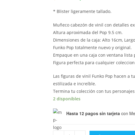
original
actual
era:
es:
$300.00.
$200.00.
* Blister ligeramente tallado.
Muñeco cabezón de vinil con detalles ex
Altura aproximada del Pop 9.5 cm.
Dimensiones de la caja: Alto 16cm, Larg
Funko Pop totalmente nuevo y original.
Empaque en una caja con ventana lista p
Figura perfecta para cualquier coleccion
Las figuras de vinil Funko Pop hacen a 
estilizada e increíble.
Termina tu colección con tus personajes
2 disponibles
Hasta 12 pagos sin tarjeta
con Me
Funko