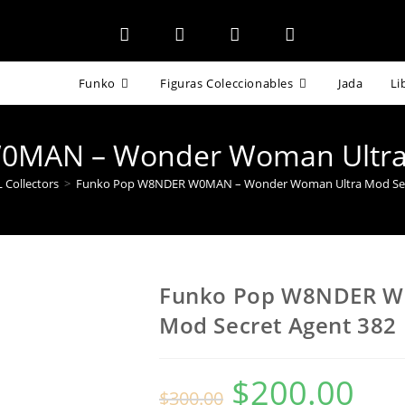
Funko
Figuras Coleccionables
Jada
Li
MAN – Wonder Woman Ultra 
 Collectors
>
Funko Pop W8NDER W0MAN – Wonder Woman Ultra Mod Sec
Funko Pop W8NDER W
Mod Secret Agent 382
$
200.00
El
El
$
300.00
precio
precio