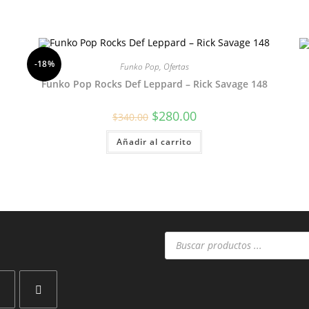
-18%
Funko Pop
,
Ofertas
Funko Pop Rocks Def Leppard – Rick Savage 148
El
El
$
280.00
$
340.00
precio
precio
original
actual
Añadir al carrito
era:
es:
$340.00.
$280.00.
Búsqueda
de
productos