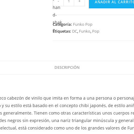
-
+
AÑADIR AL CARRIT
Pop
W8NDER
W0MAN
Categoría:
Funko Pop
-
Etiquetas:
DC
,
Funko
,
Pop
Wonder
Woman
Ultra
Mod
Secret
DESCRIPCIÓN
Agent
382
cantidad
co cabezón de vinilo que imita en forma a una persona o personaj
y su estilo está basado en el concepto chibi japonés, de estilo an
os generalmente. Tienen como otras características unos cuerpos 
es negros sin expresión, una nariz triangular minúscula y genera
ntelectual, está considerado como uno de los grandes valores de Fu