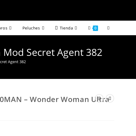
Alternar
bros
Peluches
Tienda
0
búsqueda
Mod Secret Agent 382
de
ret Agent 382
la
web
0MAN – Wonder Woman Ultra