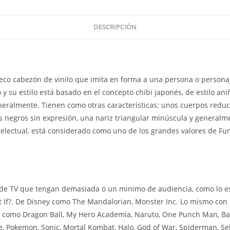
DESCRIPCIÓN
co cabezón de vinilo que imita en forma a una persona o persona
 su estilo está basado en el concepto chibi japonés, de estilo aniñ
eralmente. Tienen como otras características: unos cuerpos reduc
 negros sin expresión, una nariz triangular minúscula y generalm
ntelectual, está considerado como uno de los grandes valores de Fu
de TV que tengan demasiada o un minimo de audiencia, como lo es
 If?. De Disney como The Mandalorian, Monster Inc. Lo mismo con l
 como Dragon Ball, My Hero Academia, Naruto, One Punch Man, Bak
, Pokemon, Sonic, Mortal Kombat, Halo, God of War, Spiderman, Seki