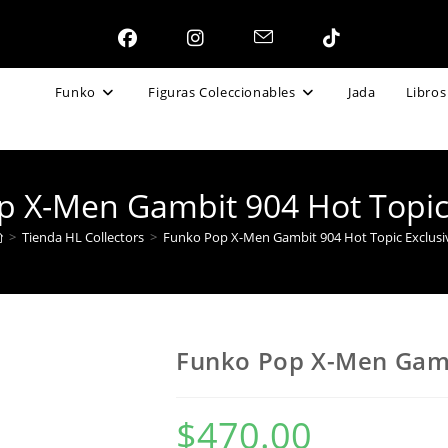
Funko
Figuras Coleccionables
Jada
Libros
p X-Men Gambit 904 Hot Topic 
>
Tienda HL Collectors
>
Funko Pop X-Men Gambit 904 Hot Topic Exclusi
Funko Pop X-Men Gamb
$
470.00