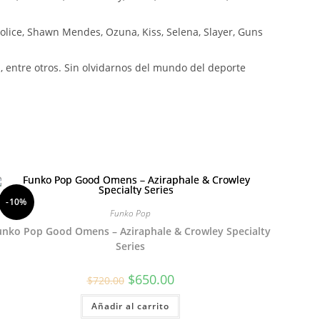
olice, Shawn Mendes, Ozuna, Kiss, Selena, Slayer, Guns
 entre otros. Sin olvidarnos del mundo del deporte
-10%
Funko Pop
unko Pop Good Omens – Aziraphale & Crowley Specialty
Series
El
El
$
650.00
$
720.00
precio
precio
original
actual
Añadir al carrito
era:
es:
$720.00.
$650.00.