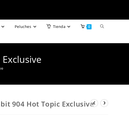
Alternar
Peluches
Tienda
0
búsqueda
de
Exclusive
la
ve
web
it 904 Hot Topic Exclusive