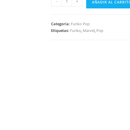
-
+
AÑADIR AL CARRIT
Pop
X-
Men
Categoría:
Funko Pop
Gambit
Etiquetas:
Funko
,
Marvel
,
Pop
904
Hot
Topic
Exclusive
cantidad