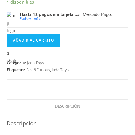
1 disponibles
Hasta 12 pagos sin tarjeta
con Mercado Pago.
Saber más
Jada
AÑADIR AL CARRITO
Toys
Fast
&
Categoría:
Jada Toys
Furious
Etiquetas:
Fast&Furious
,
Jada Toys
Dom
´s
Mazda
RX-
7
DESCRIPCIÓN
cantidad
Descripción