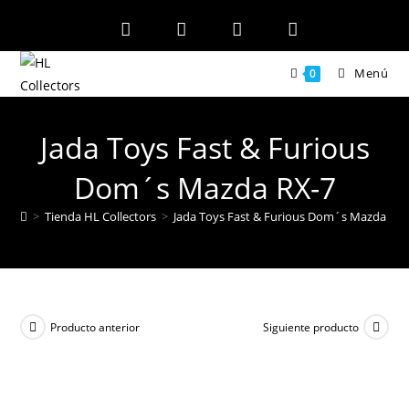
Ir
al
contenido
Menú
0
Jada Toys Fast & Furious
Dom´s Mazda RX-7
>
Tienda HL Collectors
>
Jada Toys Fast & Furious Dom´s Mazda RX-
Producto anterior
Siguiente producto