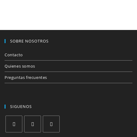
SOBRE NOSOTROS
Contacto
Quienes somos
Preguntas frecuentes
SIGUENOS
Se
Se
Se