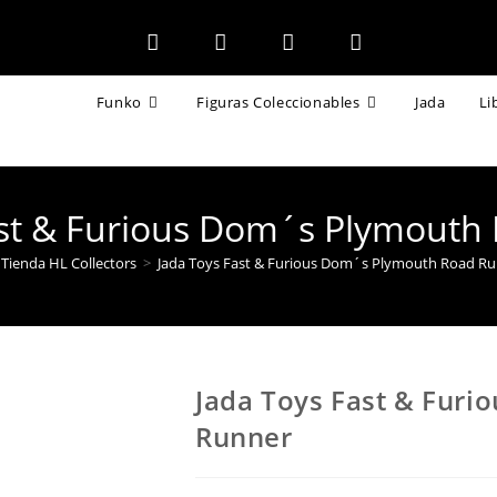
Funko
Figuras Coleccionables
Jada
Li
ast & Furious Dom´s Plymouth
Tienda HL Collectors
>
Jada Toys Fast & Furious Dom´s Plymouth Road R
Jada Toys Fast & Fur
Runner