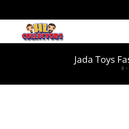
Ir
al
contenido
Jada Toys F
>