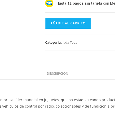
Hasta 12 pagos sin tarjeta
con Me
Jada
AÑADIR AL CARRITO
Toys
Fast
&
Categoría:
Jada Toys
Furious
Dom
´s
Plymouth
Road
DESCRIPCIÓN
Runner
cantidad
presa líder mundial en juguetes, que ha estado creando productos
 vehículos de control por radio, coleccionables y de fundición a p