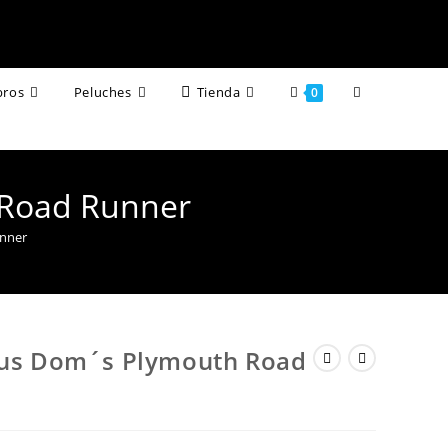
Alternar
bros
Peluches
Tienda
0
búsqueda
de
 Road Runner
la
unner
web
ious Dom´s Plymouth Road