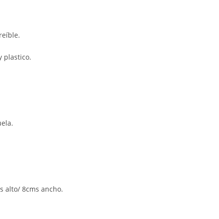
reíble.
 plastico.
uela.
 alto/ 8cms ancho.