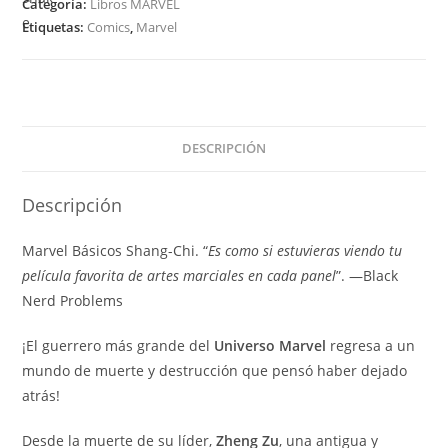
Categoría:
Libros MARVEL
Hermanos
Etiquetas:
Comics
,
Marvel
y
Hermanas
cantidad
DESCRIPCIÓN
Descripción
Marvel Básicos Shang-Chi. “
Es como si estuvieras viendo tu
película favorita de artes marciales en cada panel
”. —Black
Nerd Problems
¡El guerrero más grande del
Universo Marvel
regresa a un
mundo de muerte y destrucción que pensó haber dejado
atrás!
Desde la muerte de su líder,
Zheng Zu
, una antigua y