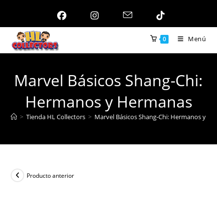
Ir
al
contenido
Menú
0
Marvel Básicos Shang-Chi:
Hermanos y Hermanas
>
Tienda HL Collectors
>
Marvel Básicos Shang-Chi: Hermanos y H
Producto anterior