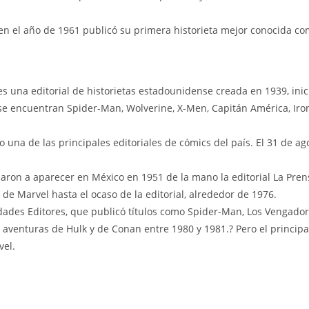
en el año de 1961 publicó su primera historieta mejor conocida com
 es una editorial de historietas estadounidense creada en 1939, in
 encuentran Spider-Man, Wolverine, X-Men, Capitán América, Iron M
mo una de las principales editoriales de cómics del país. El 31 de
ron a aparecer en México en 1951 de la mano la editorial La Prensa
e Marvel hasta el ocaso de la editorial, alrededor de 1976.
des Editores, que publicó títulos como Spider-Man, Los Vengadores
s aventuras de Hulk y de Conan entre 1980 y 1981.? Pero el princip
vel.