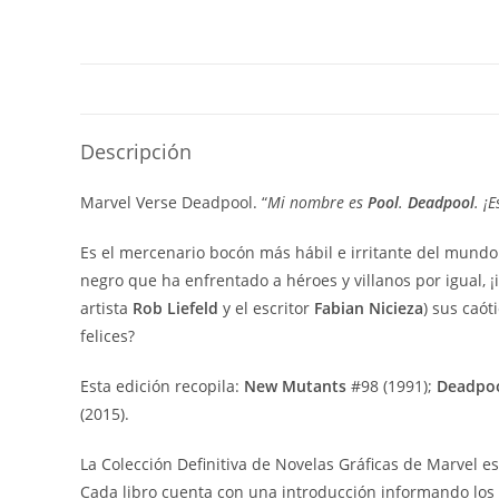
Descripción
Marvel Verse Deadpool. “
Mi nombre es
Pool
.
Deadpool
. ¡
Es el mercenario bocón más hábil e irritante del mund
negro que ha enfrentado a héroes y villanos por igual, 
artista
Rob
Liefeld
y el escritor
Fabian
Nicieza
) sus caót
felices?
Esta edición recopila:
New Mutants
#98 (1991);
Deadpoo
(2015).
La Colección Definitiva de Novelas Gráficas de Marvel e
Cada libro cuenta con una introducción informando los a