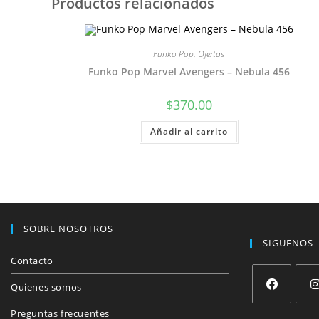
Productos relacionados
Funko Pop
,
Ofertas
Funko Pop Marvel Avengers – Nebula 456
$
370.00
Añadir al carrito
SOBRE NOSOTROS
SIGUENOS
Contacto
Quienes somos
Se
Se
Preguntas frecuentes