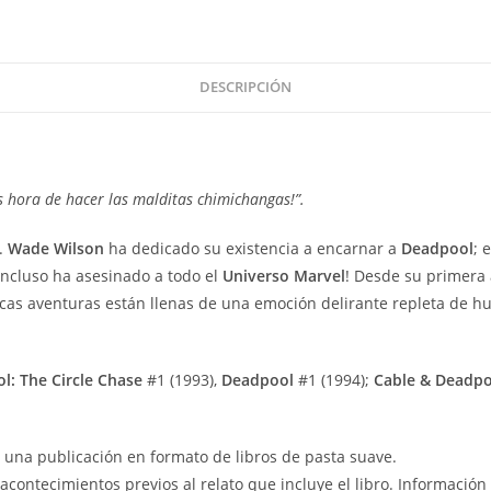
DESCRIPCIÓN
Es hora de hacer las malditas chimichangas!”.
o.
Wade
Wilson
ha dedicado su existencia a encarnar a
Deadpool
; 
¡incluso ha asesinado a todo el
Universo
Marvel
! Desde su primera 
icas aventuras están llenas de una emoción delirante repleta de hu
l: The Circle Chase
#1 (1993),
Deadpool
#1 (1994);
Cable & Deadpo
s una publicación en formato de libros de pasta suave.
contecimientos previos al relato que incluye el libro. Información 