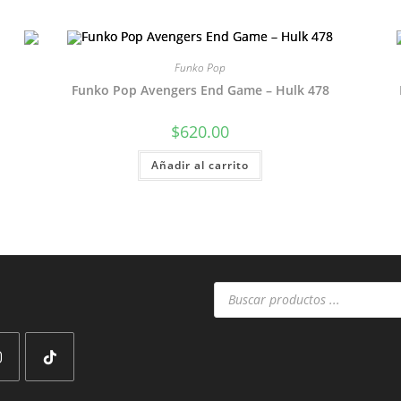
Funko Pop
Funko Pop Avengers End Game – Hulk 478
$
620.00
Añadir al carrito
Búsqueda
de
productos
Se