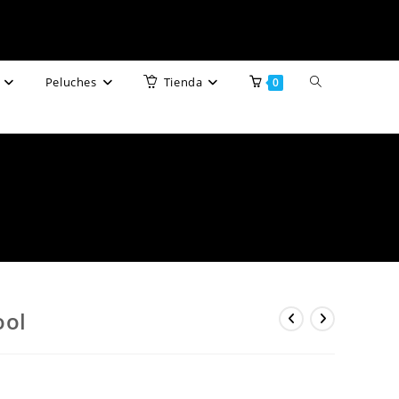
Alternar
Peluches
Tienda
0
búsqueda
de
la
web
ool