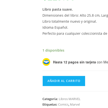
Libro pasta suave.
Dimensiones del libro: Alto 25.8 cm, Lar
Libro totalmente nuevo y original.
Idioma Español.
Perfecto para cualquier coleccionista d
1 disponibles
Hasta 12 pagos sin tarjeta
con Me
Marvel
AÑADIR AL CARRITO
Verse
–
Deadpool
Categoría:
Libros MARVEL
cantidad
Etiquetas:
Comics
,
Marvel