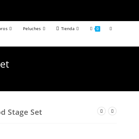
Alternar
bros
Peluches
Tienda
0
búsqueda
de
et
la
web
d Stage Set