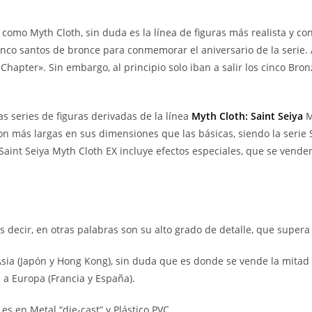
omo Myth Cloth, sin duda es la línea de figuras más realista y con
cinco santos de bronce para conmemorar el aniversario de la serie
apter». Sin embargo, al principio solo iban a salir los cinco Bronz
 series de figuras derivadas de la línea
Myth Cloth: Saint Seiya
M
son más largas en sus dimensiones que las básicas, siendo la serie
e Saint Seiya Myth Cloth EX incluye efectos especiales, que se vend
 es decir, en otras palabras son su alto grado de detalle, que supera
sia (Japón y Hong Kong), sin duda que es donde se vende la mitad 
 a Europa (Francia y España).
es en Metal “die-cast” y Plástico PVC.