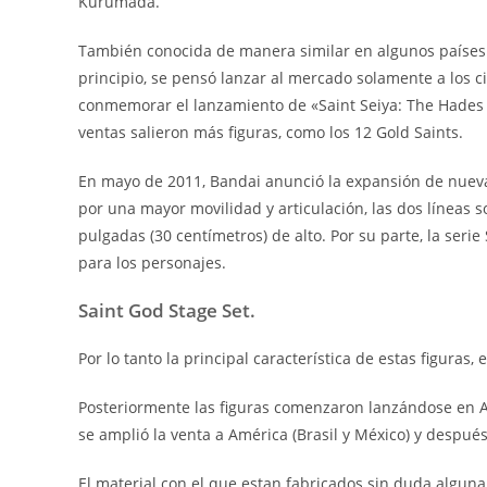
Kurumada.
También conocida de manera similar en algunos países c
principio, se pensó lanzar al mercado solamente a los 
conmemorar el lanzamiento de «Saint Seiya: The Hades Ch
ventas salieron más figuras, como los 12 Gold Saints.
En mayo de 2011, Bandai anunció la expansión de nuevas
por una mayor movilidad y articulación, las dos líneas 
pulgadas (30 centímetros) de alto. Por su parte, la seri
para los personajes.
Saint God Stage Set.
Por lo tanto la principal característica de estas figuras,
Posteriormente las figuras comenzaron lanzándose en A
se amplió la venta a América (Brasil y México) y después
El material con el que estan fabricados sin duda alguna 