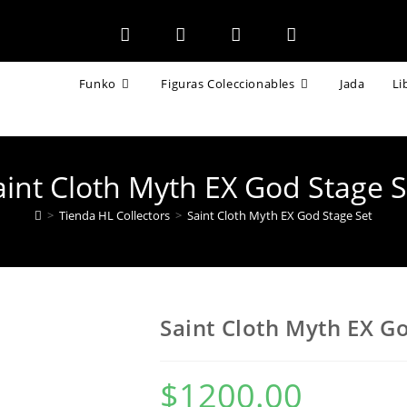
Funko
Figuras Coleccionables
Jada
Li
aint Cloth Myth EX God Stage S
>
Tienda HL Collectors
>
Saint Cloth Myth EX God Stage Set
Saint Cloth Myth EX Go
$
1200.00