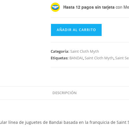
Hasta 12 pagos sin tarjeta
con Me
Saint
AÑADIR AL CARRITO
Cloth
Myth
EX
Categoría:
Saint Cloth Myth
God
Etiquetas:
BANDAI
,
Saint Cloth Myth
,
Saint Se
Stage
Set
cantidad
DESCRIPCIÓN
lar línea de juguetes de Bandai basada en la franquicia de Saint 